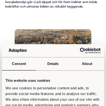
livscykelanalys går vi på djupet och får fram insikter som både
bekräftar och utmanar bilden av cirkulärt byggande.
Consent
Details
About
Hållbarhet
Cirkuläritet
Samhällsbyggnad
This website uses cookies
Modulärt byggande i stor skala – när komplexitet
We use cookies to personalise content and ads, to
kräver flexibilitet
provide social media features and to analyse our traffic.
Modulärt byggande är mer än en standardlösning. Det är en
We also share information about your use of our site with
flexibel byggmetod som anpassas efter omfattning, komplexitet
och förändrade behov.
our social media, advertising and analytics partners who