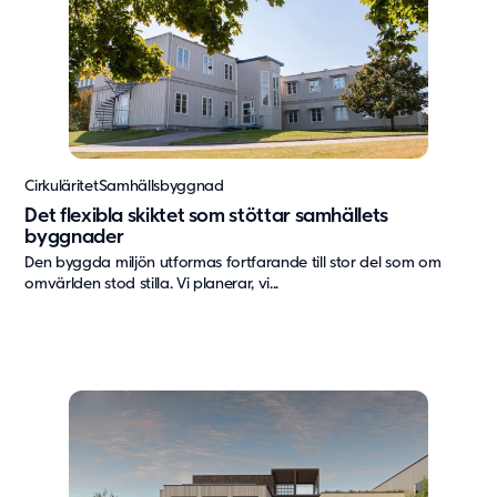
Vård & hälsa
Säkerhet & försvar
Att hyra
Fördelar med moduler
Hyresprocessen
Upphandling
Cirkuläritet
Samhällsbyggnad
Övrigt
Det flexibla skiktet som stöttar samhällets
byggnader
Aurora Village
Den byggda miljön utformas fortfarande till stor del som om
Point/A
omvärlden stod stilla. Vi planerar, vi...
Tillval
Hållbarhet
Hållbarhet
Vårt arbete
Hållbarhetsrapportering