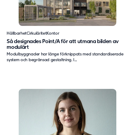
Om oss
Om Adapteo
Kontakt
Hållbarhet
Cirkuläritet
Kontor
Press & Media
Så designades Point/A för att utmana bilden av
Karriär
modulärt
Service & Support
Modulbyggnader har länge förknippats med standardiserade
system och begränsad gestaltning. I...
Kunskapsbanken
Det senaste från Adapteo
Kundreferenser
Nyheter
Artiklar, guider & insikter