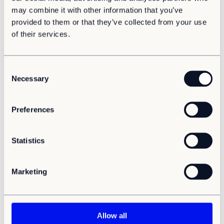
may combine it with other information that you’ve
provided to them or that they’ve collected from your use
of their services.
C
Necessary
o
n
s
Preferences
e
n
t
Statistics
Hållbarhet
Cirkuläritet
Samhällsbyggnad
S
6 fördelar med modulära byggnader
e
Marketing
Modulära byggnader erbjuder kommuner och organisationer
l
ett flexibelt sätt att möta förändrade behov över tid – med
e
smartare resursanvändning, mindre avfall och hög kvalitet.
c
t
Allow all