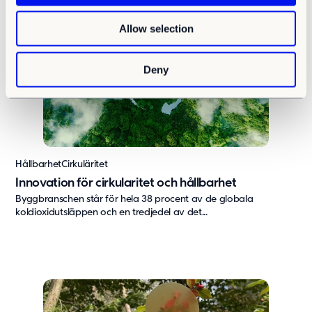
i
o
Allow selection
n
Deny
Hållbarhet
Cirkuläritet
Innovation för cirkularitet och hållbarhet
Byggbranschen står för hela 38 procent av de globala
koldioxidutsläppen och en tredjedel av det...