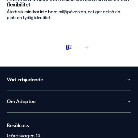
flexibilitet
Återbruk minskar inte bara miljöpåverkan, det ger också en
plats en tydlig identitet
1
2
Vårt erbjudande
Skola
Förskola
Om Adapteo
Kontor
België
Kontakt
Personalboenden
Karriär
Nederland
Vårdboende
Besök oss
Press & Media
Lietuvių
Vård & hälsa
Gårdsvägen 14