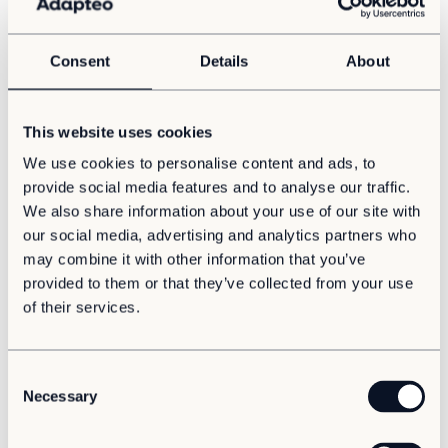
Om oss
Om Adapteo
Consent
Details
About
Kontakt
Samhällsbyggnad
Stadsplanering
Press & Media
This website uses cookies
Nytänk i stadsplaneringen är lösningen på
Karriär
Norrbottens växtvärk
We use cookies to personalise content and ads, to
Service & Support
Det finns en genväg för Norrbottens kommuner som markant
provide social media features and to analyse our traffic.
kan öka takten i bostadsbyggandet utan att tumma på
We also share information about your use of our site with
Kunskapsbanken
livsmiljön. Med innovativa lösningar som modulära byggnader
our social media, advertising and analytics partners who
kan vi förena snabbhet med hållbara miljöer och samtidigt
Det senaste från Adapteo
undvika att hamna på efterkälken.
may combine it with other information that you’ve
Kundreferenser
provided to them or that they’ve collected from your use
Nyheter
of their services.
Artiklar, guider & insikter
C
Necessary
o
n