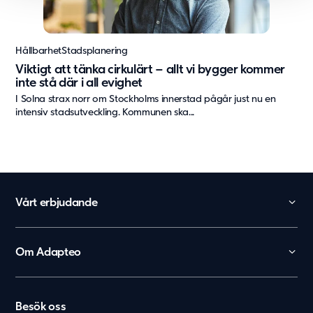
Hållbarhet
Stadsplanering
Viktigt att tänka cirkulärt – allt vi bygger kommer
inte stå där i all evighet
I Solna strax norr om Stockholms innerstad pågår just nu en
intensiv stadsutveckling. Kommunen ska...
Vårt erbjudande
Skola
Förskola
Om Adapteo
Kontor
België
Kontakt
Personalboenden
Karriär
Nederland
Vårdboende
Besök oss