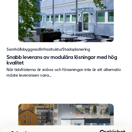
Vård & hälsa
Säkerhet & försvar
Att hyra
Fördelar med moduler
Hyresprocessen
Upphandling
Samhällsbyggnad
Infrastruktur
Stadsplanering
Övrigt
Snabb leverans av modulära lösningar med hög
kvalitet
Aurora Village
När tidsfristerna är snäva och förseningar inte är ett alternativ
Point/A
måste leveransen vara...
Tillval
Hållbarhet
Hållbarhet
Vårt arbete
Hållbarhetsrapportering