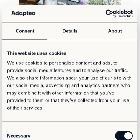
Vård & hälsa
Säkerhet & försvar
Att hyra
Consent
Details
About
Fördelar med moduler
Hyresprocessen
Upphandling
This website uses cookies
Skola
Övrigt
7 tips du inte får missa - så lyckas du med att
We use cookies to personalise content and ads, to
bygga en skola eller förskola
provide social media features and to analyse our traffic.
Aurora Village
I en snabbt föränderlig utbildningsmiljö, där flexibilitet och snabb
We also share information about your use of our site with
Point/A
anpassning är viktigt, står många kommuner inför utmaningen
our social media, advertising and analytics partners who
att hantera brådskande lokalbehov. Att bygga en skola eller
Tillval
förskola är ett stort ansvar och en investering i framtiden.
may combine it with other information that you’ve
provided to them or that they’ve collected from your use
Hållbarhet
of their services.
Hållbarhet
Vårt arbete
C
Hållbarhetsrapportering
Necessary
o