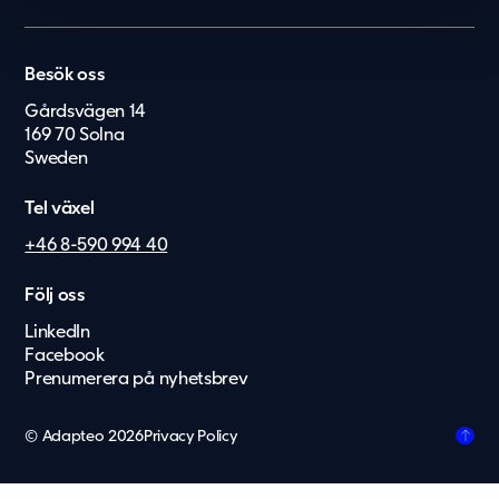
Kontor
België
Kontakt
Personalboenden
Karriär
Nederland
Vårdboende
Besök oss
Press & Media
Lietuvių
Vård & hälsa
Gårdsvägen 14
Service & felanmälan
169 70 Solna
Eesti Keel
Säkerhet & försvar
Sweden
Suomi
Tel växel
Dansk
+46 8-590 994 40
Norsk
Deutsch
Följ oss
LinkedIn
English
Facebook
Latviešu
Prenumerera på nyhetsbrev
Svenska
© Adapteo 2026
Privacy Policy