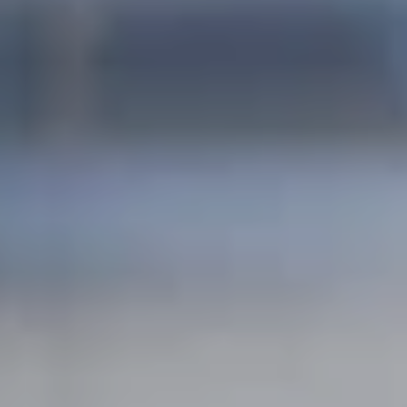
Vård & hälsa
Säkerhet & försvar
Att hyra
Fördelar med moduler
Hyresprocessen
Upphandling
Övrigt
Aurora Village
Point/A
Tillval
Hållbarhet
Hållbarhet
Vårt arbete
Hållbarhetsrapportering