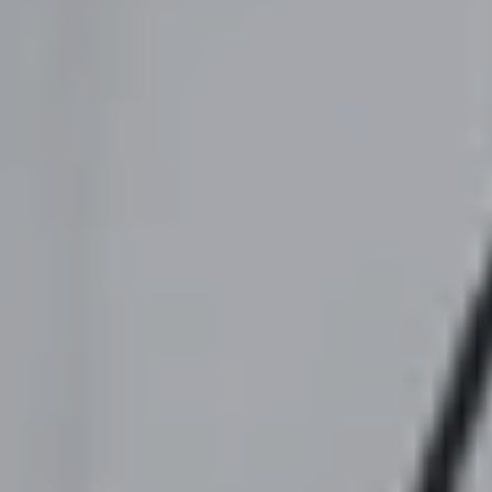
Om oss
Om Adapteo
Kontakt
Press & Media
Karriär
Service & Support
Kunskapsbanken
Det senaste från Adapteo
Kundreferenser
Nyheter
Artiklar, guider & insikter