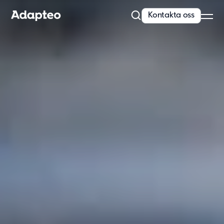
Kontakta oss
Vårt erbjudande
Bygg med flexibel och skalbar teknik
Anpassningsförmåga är inbyggt i alla våra koncept. Vi erbjuder
kvalitativa och moderna lösningar...
Läs mer
Modullösningar
Våra lösningar
Skola
Förskola
Kontor
Personalboende
Vårdboende