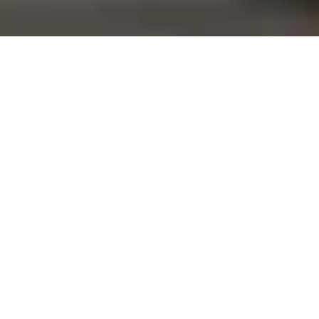
ekonomin – tillsammans för en hållbar framtid.
EcoVadis
EcoVadis har tilldelat Adapteo Group platinumnivå,
vilket placerar oss bland de främsta 1 % av alla
bedömda företag globalt.
Läs mer