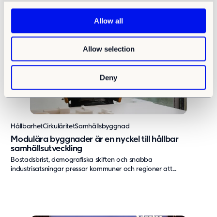
c
t
Allow all
i
o
Allow selection
n
Deny
Hållbarhet
Cirkuläritet
Samhällsbyggnad
Modulära byggnader är en nyckel till hållbar
samhällsutveckling
Bostadsbrist, demografiska skiften och snabba
industrisatsningar pressar kommuner och regioner att...