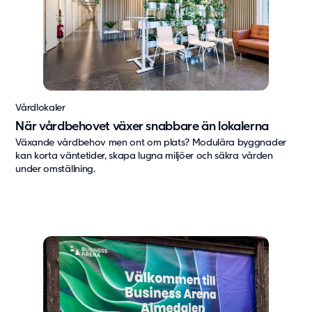
Om oss
Om Adapteo
Kontakt
Press & Media
Karriär
Vårdlokaler
Service & Support
När vårdbehovet växer snabbare än lokalerna
Växande vårdbehov men ont om plats? Modulära byggnader
Kunskapsbanken
kan korta väntetider, skapa lugna miljöer och säkra vården
under omställning.
Det senaste från Adapteo
Kundreferenser
Nyheter
Artiklar, guider & insikter