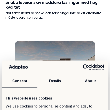
Snabb leverans av modulära lösningar med hög
kvalitet
När tidsfristerna är snäva och förseningar inte är ett alternativ
måste leveransen vara...
Consent
Details
About
Hållbarhet
Cirkuläritet
Kontor
This website uses cookies
Så designades Point/A för att utmana bilden av
modulärt
We use cookies to personalise content and ads, to
Modulbyggnader har länge förknippats med standardiserade