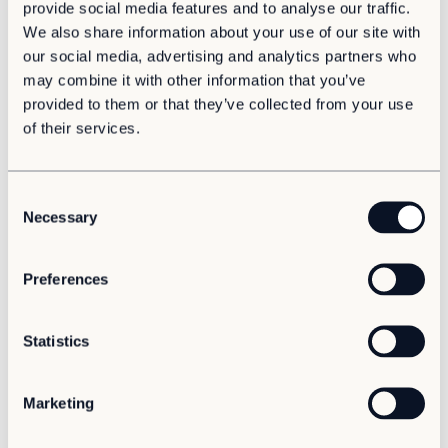
provide social media features and to analyse our traffic.
system och begränsad gestaltning. I...
We also share information about your use of our site with
our social media, advertising and analytics partners who
may combine it with other information that you’ve
provided to them or that they’ve collected from your use
of their services.
C
Necessary
o
n
s
Preferences
e
n
Hållbarhet
Cirkuläritet
Kontor
t
Statistics
Inredningen i Point/A flyttar gränserna för
modulärt inifrån
S
Hur skapar man en interiör som både omfamnar modulernas
e
Marketing
logik och samtidigt utmanar bilden många...
l
e