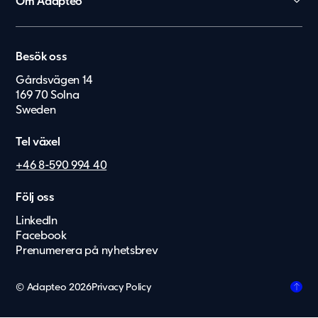
Om Adapteo
Kontor
België
Kontakt
Personalboenden
Karriär
Nederland
Vårdboende
Besök oss
Press & Media
Lietuvių
Vård & hälsa
Gårdsvägen 14
Service & felanmälan
169 70 Solna
Eesti Keel
Säkerhet & försvar
Sweden
Suomi
Tel växel
Dansk
+46 8-590 994 40
Norsk
Deutsch
Följ oss
LinkedIn
English
Facebook
Latviešu
Prenumerera på nyhetsbrev
Svenska
© Adapteo 2026
Privacy Policy