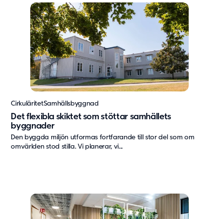
Vård & hälsa
Säkerhet & försvar
Att hyra
Fördelar med moduler
Hyresprocessen
Upphandling
Övrigt
Cirkuläritet
Samhällsbyggnad
Aurora Village
Det flexibla skiktet som stöttar samhällets
Point/A
byggnader
Tillval
Den byggda miljön utformas fortfarande till stor del som om
omvärlden stod stilla. Vi planerar, vi...
Hållbarhet
Hållbarhet
Vårt arbete
Hållbarhetsrapportering