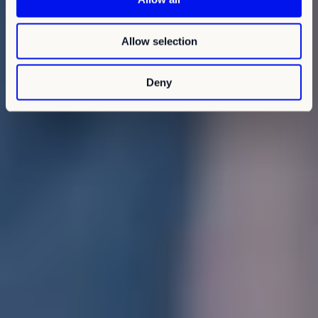
i
o
Allow selection
n
Deny