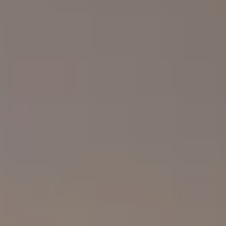
Om oss
Om Adapteo
Kontakt
Press & Media
Karriär
Service & Support
Kunskapsbanken
Det senaste från Adapteo
Kundreferenser
Nyheter
Artiklar, guider & insikter