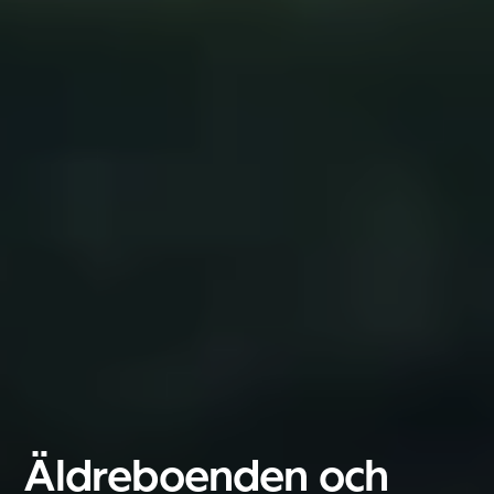
België
Äldreboenden och
Nederland