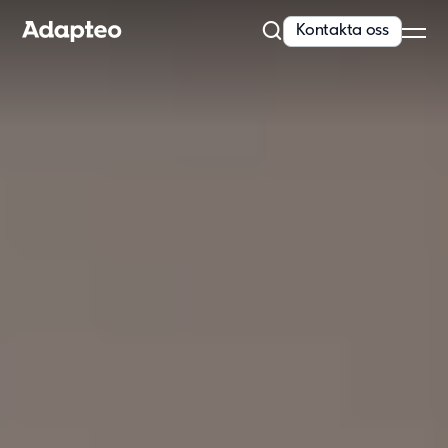
Kontakta oss
Vårt erbjudande
Bygg med flexibel och skalbar teknik
Anpassningsförmåga är inbyggt i alla våra koncept. Vi erbjuder
kvalitativa och moderna lösningar...
Läs mer
Modullösningar
Våra lösningar
Skola
Förskola
Kontor
Personalboende
Vårdboende