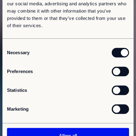
our social media, advertising and analytics partners who
may combine it with other information that you’ve
provided to them or that they’ve collected from your use
of their services.
C
Necessary
o
n
s
Preferences
e
n
t
Statistics
S
e
Marketing
l
e
c
t
Allow all