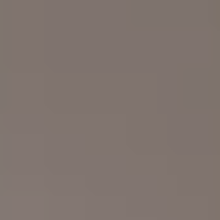
Vård & hälsa
Säkerhet & försvar
Att hyra
Fördelar med moduler
Hyresprocessen
Upphandling
Övrigt
Aurora Village
Point/A
Tillval
Hållbarhet
Hållbarhet
Vårt arbete
Hållbarhetsrapportering