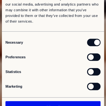
our social media, advertising and analytics partners who
may combine it with other information that you’ve
provided to them or that they’ve collected from your use
of their services.
C
Necessary
o
n
s
Preferences
e
n
t
Statistics
S
e
Marketing
l
e
c
t