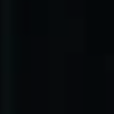
Om oss
Om Adapteo
Kontakt
Press & Media
Karriär
Service & Support
Kunskapsbanken
Det senaste från Adapteo
Kundreferenser
Nyheter
Artiklar, guider & insikter