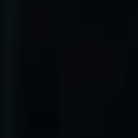
Vård & hälsa
Säkerhet & försvar
Att hyra
Fördelar med moduler
Hyresprocessen
Upphandling
Övrigt
Aurora Village
Point/A
Tillval
Hållbarhet
Hållbarhet
Vårt arbete
Hållbarhetsrapportering