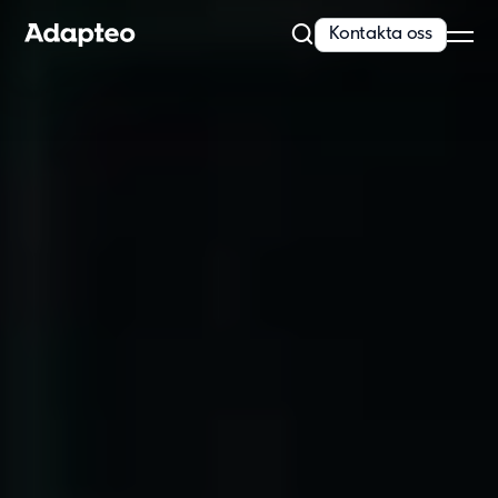
Kontakta oss
Vårt erbjudande
Bygg med flexibel och skalbar teknik
Anpassningsförmåga är inbyggt i alla våra koncept. Vi erbjuder
kvalitativa och moderna lösningar...
Läs mer
Modullösningar
Våra lösningar
Skola
Förskola
Kontor
Personalboende
Vårdboende