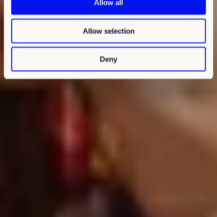
Allow all
i
o
Allow selection
n
Deny