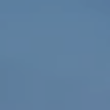
Vård & hälsa
Säkerhet & försvar
Att hyra
Fördelar med moduler
Hyresprocessen
Upphandling
Övrigt
Aurora Village
Point/A
Tillval
Hållbarhet
Hållbarhet
Vårt arbete
Hållbarhetsrapportering