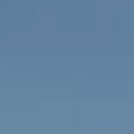
Om oss
Om Adapteo
Kontakt
Press & Media
Karriär
Service & Support
Kunskapsbanken
Det senaste från Adapteo
Kundreferenser
Nyheter
Artiklar, guider & insikter