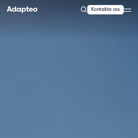
Kontakta oss
Vårt erbjudande
Bygg med flexibel och skalbar teknik
Anpassningsförmåga är inbyggt i alla våra koncept. Vi erbjuder
kvalitativa och moderna lösningar...
Läs mer
Modullösningar
Våra lösningar
Skola
Förskola
Kontor
Personalboende
Vårdboende