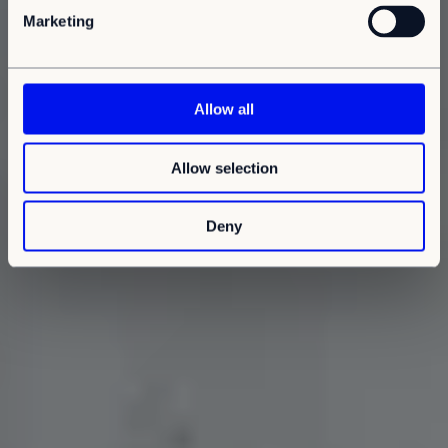
e
Marketing
l
e
c
t
Allow all
i
o
Allow selection
n
Deny