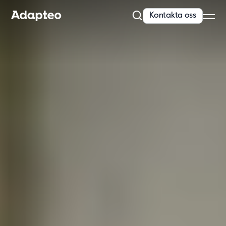
Kontakta oss
Vårt erbjudande
Bygg med flexibel och skalbar teknik
Anpassningsförmåga är inbyggt i alla våra koncept. Vi erbjuder
kvalitativa och moderna lösningar...
Läs mer
Modullösningar
Våra lösningar
Skola
Förskola
Kontor
Personalboende
Vårdboende