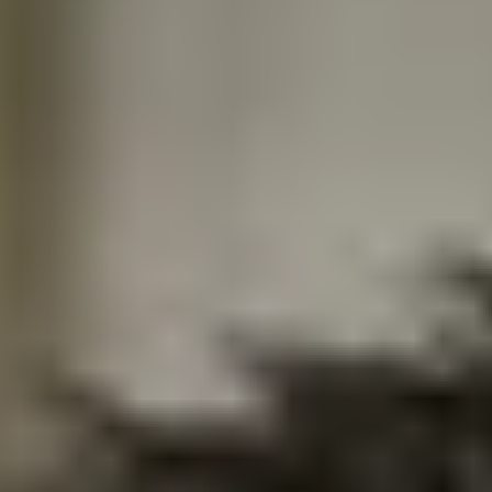
Vård & hälsa
Säkerhet & försvar
Att hyra
Fördelar med moduler
Hyresprocessen
Upphandling
Övrigt
Aurora Village
Point/A
Tillval
Hållbarhet
Hållbarhet
Vårt arbete
Hållbarhetsrapportering