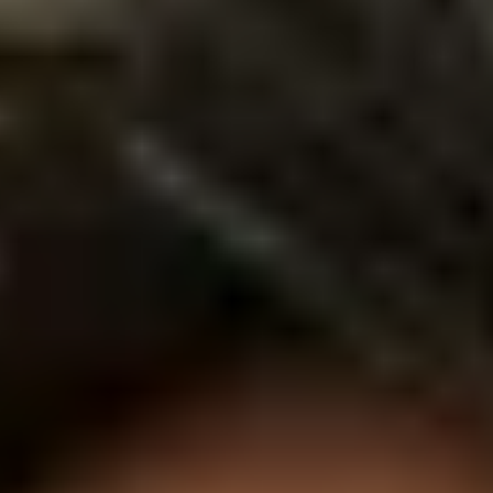
Om oss
Om Adapteo
Kontakt
Press & Media
Karriär
Service & Support
Kunskapsbanken
Det senaste från Adapteo
Kundreferenser
Nyheter
Artiklar, guider & insikter