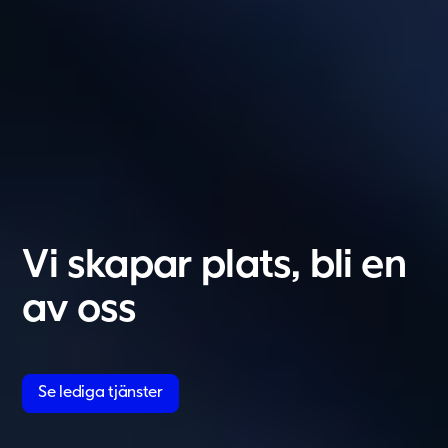
België
Vi skapar plats, bli en
Nederland
av oss
Lietuvių
Eesti Keel
Suomi
Se lediga tjänster
Dansk