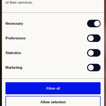
of their services.
C
Necessary
o
n
s
Preferences
e
n
t
Statistics
S
e
Marketing
l
e
c
t
Allow all
i
o
Allow selection
n