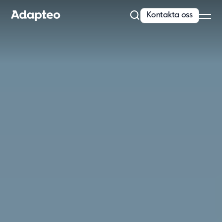
Kontakta oss
Vårt erbjudande
Bygg med flexibel och skalbar teknik
Anpassningsförmåga är inbyggt i alla våra koncept. Vi erbjuder
kvalitativa och moderna lösningar...
Läs mer
Modullösningar
Våra lösningar
Skola
Förskola
Kontor
Personalboende
Vårdboende