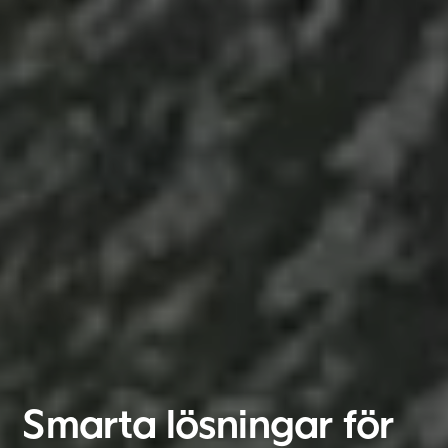
België
Nederland
Smarta lösningar för
Lietuvių