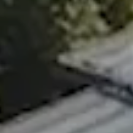
Om oss
Om Adapteo
Kontakt
Press & Media
Karriär
Service & Support
Kunskapsbanken
Det senaste från Adapteo
Kundreferenser
Nyheter
Artiklar, guider & insikter