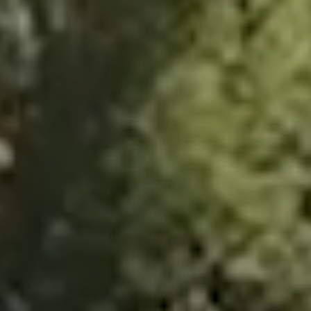
Vård & hälsa
Säkerhet & försvar
Att hyra
Fördelar med moduler
Hyresprocessen
Upphandling
Övrigt
Aurora Village
Point/A
Tillval
Hållbarhet
Hållbarhet
Vårt arbete
Hållbarhetsrapportering