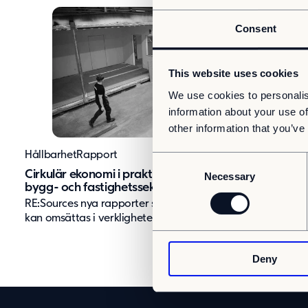
Consent
This website uses cookies
We use cookies to personalis
information about your use of
other information that you’ve
Hållbarhet
Rapport
C
Cirkulär ekonomi i praktiken – så gör vi skillnad i
Necessary
o
bygg- och fastighetssektorn
n
RE:Sources nya rapporter som visar hur cirkulära lösninga
s
kan omsättas i verkligheten.
e
n
Deny
t
S
e