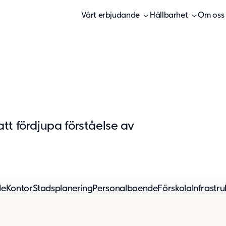
Vårt erbjudande
Hållbarhet
Om oss
att fördjupa förståelse av
de
Kontor
Stadsplanering
Personalboende
Förskola
Infrastru