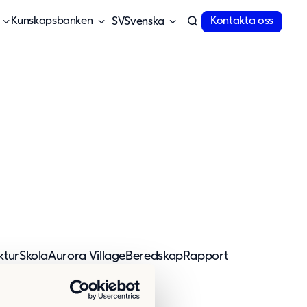
Kunskapsbanken
Kontakta oss
Svenska
ktur
Skola
Aurora Village
Beredskap
Rapport