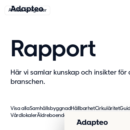
Artiklar och guider
Rapport
Här vi samlar kunskap och insikter för 
branschen.
Visa alla
Samhällsbyggnad
Hållbarhet
Cirkuläritet
Gui
Vårdlokaler
Äldreboende