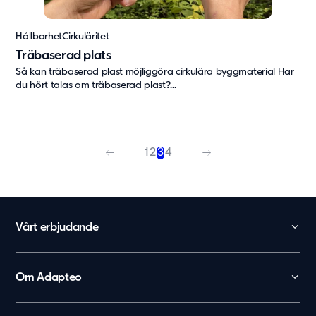
Hållbarhet
Cirkuläritet
Träbaserad plats
Så kan träbaserad plast möjliggöra cirkulära byggmaterial Har
du hört talas om träbaserad plast?...
1
2
3
4
Vårt erbjudande
Skola
Förskola
Om Adapteo
Kontor
België
Kontakt
Personalboenden