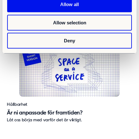
t
Allow all
Adapteo har en cirkulär affärsmodell med modulbyggnader
i
som kan användas om och om igen. Trots...
o
Allow selection
n
Deny
Hållbarhet
Är ni anpassade för framtiden?
Låt oss börja med varför det är viktigt.