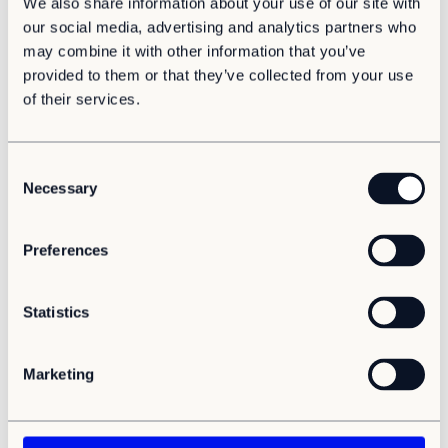
We also share information about your use of our site with
Samhällsbyggnad
Stadsplanering
our social media, advertising and analytics partners who
Snabbväxande Trosa bygger flexibelt för att möta
inflyttningen
may combine it with other information that you’ve
Trosa kommun hanterar sin höga nettoinflyttning genom en
provided to them or that they’ve collected from your use
kombination av framförhållning och flexibilitet, enligt
of their services.
samhällsbyggnadschef Mats Gustafsson.
C
Necessary
o
n
s
Preferences
e
n
t
Statistics
S
e
Marketing
l
e
Hållbarhet
c
JA TILL VETENSKAP!