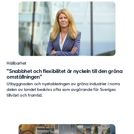
Vård & hälsa
Säkerhet & försvar
Att hyra
Fördelar med moduler
Hyresprocessen
Upphandling
Övrigt
Hållbarhet
Aurora Village
”Snabbhet och flexibilitet är nyckeln till den gröna
Point/A
omställningen”
Tillval
Utbyggnaden och nyetableringen av gröna industrier i norra
delen av landet beskrivs ofta som avgörande för Sveriges
tillväxt och framtid.
Hållbarhet
Hållbarhet
Vårt arbete
Hållbarhetsrapportering