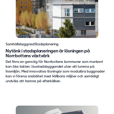
Om oss
Om Adapteo
Kontakt
Press & Media
Karriär
Service & Support
Samhällsbyggnad
Stadsplanering
Nytänk i stadsplaneringen är lösningen på
Kunskapsbanken
Norrbottens växtvärk
Det finns en genväg för Norrbottens kommuner som markant
Det senaste från Adapteo
kan öka takten i bostadsbyggandet utan att tumma på
Kundreferenser
livsmiljön. Med innovativa lösningar som modulära byggnader
kan vi förena snabbhet med hållbara miljöer och samtidigt
Nyheter
undvika att hamna på efterkälken.
Artiklar, guider & insikter