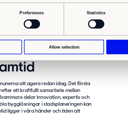
ållbar och framtidssäkrad modell för
Preferences
Statistics
Arkitekter presenteras en vision där
ällig lösning, utan en central och flexibel
sa byggnader kan fungera för att möta
llet tid att planera långsiktigt.
Allow selection
 för
ramtid
munerna att agera redan idag. Det första
refter ett kraftfullt samarbete mellan
illsammans delar innovation, expertis och
ibla bygglösningar i stadsplaneringen kan
id ligger i våra händer och tiden att