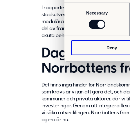
C
I rapporten ”
Den flexibla staden – en h
Necessary
o
stadsutveckling
” från Adapteo och BSK 
n
modulära byggnader inte bara är en tillf
s
del av framtidens stadsplanering. Des
e
akuta behov, samtidigt som de ger samhä
n
Deny
t
Dags att agera
S
e
Norrbottens f
l
e
c
Det finns inga hinder för Norrlandskom
t
som krävs är viljan att göra det, och dä
i
kommuner och privata aktörer, där vi t
o
investeringar. Genom att integrera flex
n
vi säkra utvecklingen. Norrbottens framt
agera är nu.