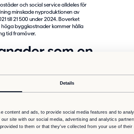
täder och social service alldeles för
llning minskade nyproduktionen av
1 till 21 500 under 2024. Boverket
h höga byggkostnader kommer hålla
g tid framöver.
gnader som en
en
Details
rja med måste vi tänka om kring hur vi ser på
 i planeringen av nya
e många föreslagna subventionerna,
mer på plats, tar det många år innan ett
e content and ads, to provide social media features and to analy
bara bostäder och lokaler. I stället för att
 our site with our social media, advertising and analytics partn
a modulära byggnader direkt i
 provided to them or that they’ve collected from your use of their