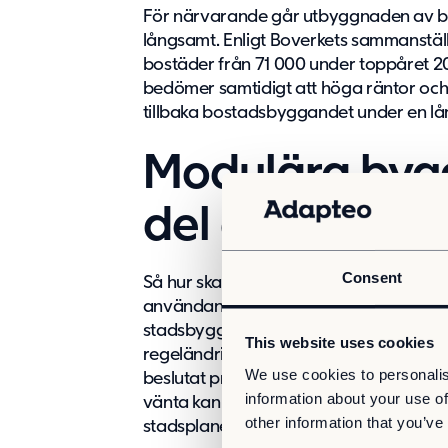
För närvarande går utbyggnaden av bos
långsamt. Enligt Boverkets sammanstä
bostäder från 71 000 under toppåret 202
bedömer samtidigt att höga räntor oc
tillbaka bostadsbyggandet under en lån
Modulära byg
del av lösning
Consent
Så hur ska vi göra i stället? Till att bö
användandet av modulbyggnader redan
stadsbyggnadsprojekt. Även om alla d
This website uses cookies
regeländringarna och incitamenten kom
We use cookies to personalis
beslutat projekt resulterar i inflyttnings
information about your use of
vänta kan kommuner redan nu integrer
other information that you’ve
stadsplaneringen.