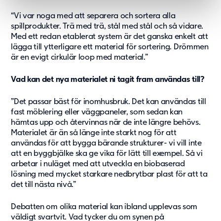
“Vi var noga med att separera och sortera alla
spillprodukter. Trä med trä, stål med stål och så vidare.
Med ett redan etablerat system är det ganska enkelt att
lägga till ytterligare ett material för sortering. Drömmen
är en evigt cirkulär loop med material.”
Vad kan det nya materialet ni tagit fram användas till?
”Det passar bäst för inomhusbruk. Det kan användas till
fast möblering eller väggpaneler, som sedan kan
hämtas upp och återvinnas när de inte längre behövs.
Materialet är än så länge inte starkt nog för att
användas för att bygga bärande strukturer- vi vill inte
att en byggbjälke ska ge vika för lätt till exempel. Så vi
arbetar i nuläget med att utveckla en biobaserad
lösning med mycket starkare nedbrytbar plast för att ta
det till nästa nivå.”
Debatten om olika material kan ibland upplevas som
väldigt svartvit. Vad tycker du om synen på