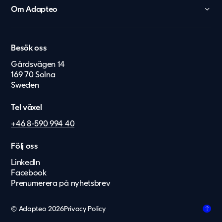
Förskola
Om Adapteo
Kontor
België
Kontakt
Personalboenden
Karriär
Nederland
Vårdboende
Besök oss
Press & Media
Lietuvių
Vård & hälsa
Gårdsvägen 14
Service & felanmälan
169 70 Solna
Eesti Keel
Säkerhet & försvar
Sweden
Suomi
Tel växel
Dansk
+46 8-590 994 40
Norsk
Deutsch
Följ oss
LinkedIn
English
Facebook
Latviešu
Prenumerera på nyhetsbrev
Svenska
© Adapteo 2026
Privacy Policy