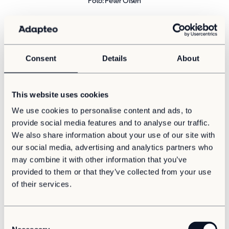
Foto: Peter Olsén
Du och dina kollegor publicerade nyligen ny forskning
om träbaserad nedbrytbar plast. Vad är det ni har
utvecklat?
Consent
Details
About
“En nedbrytbar plast, konstruerad runt träfiber. Vi ville
kombinera nedbrytbar plast, som ofta är känsligt och
inte särskilt starkt som material, med mer robusta
This website uses cookies
träfibrer. Materialet blir då nedbrytbart, men
We use cookies to personalise content and ads, to
fortfarande starkt nog att användas på samma sätt
som vissa fossila material används idag.”
provide social media features and to analyse our traffic.
We also share information about your use of our site with
Det låter som ett genombrott. Hur lyckades ni utveckla
our social media, advertising and analytics partners who
det här materialet?
may combine it with other information that you’ve
provided to them or that they’ve collected from your use
”Genom att förstå de faktiska problemen. I stället för att
of their services.
fortsätta på spåren som andra arbetat utifrån behövde
vi utveckla nya metoder och ny kemi för just det
specifika problemet, och koppla det till grön kemi. Här
C
är alla aspekter viktiga: hur tar vi fram det, hur blir det