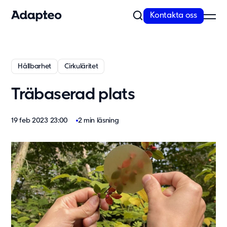
Kontakta oss
Vårt erbjudande
Hållbarhet
Cirkuläritet
Bygg med flexibel och skalbar teknik
Träbaserad plats
Anpassningsförmåga är inbyggt i alla våra koncept. Vi erbjuder
kvalitativa och moderna lösningar...
Läs mer
19 feb 2023 23:00
2 min läsning
Modullösningar
Våra lösningar
Skola
Förskola
Kontor
Personalboende
Vårdboende