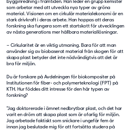
bygginredning i framtiden. Han leder en grupp kemister
Om oss
som arbetar med att utveckla nya typer av gröna
material. Visionen om en cirkulär materialekonomi är en
Om Adapteo
stark drivkraft i deras arbete. Han hoppas att deras
Kontakt
forskning ska fungera som ett startskott för utvecklingen
av nästa generations mer hållbara materiallösningar.
Press & Media
Karriär
– Cirkularitet är en viktig utmaning. Bara för att man
Service & Support
använder sig av biobaserat material från skogen för att
skapa plast betyder det inte nödvändigtvis att det är
Kunskapsbanken
bra för miljön.
Det senaste från Adapteo
Du är forskare på Avdelningen för biokompositer på
Kundreferenser
Institutionen för fiber- och polymerteknologi (FPT) på
KTH. Hur föddes ditt intresse för den här typen av
Nyheter
forskning?
Artiklar, guider & insikter
”Jag doktorerade i ämnet nedbrytbar plast, och det har
varit en dröm att skapa plast som är ofarlig för miljön.
Jag arbetade faktiskt som snickare i ungefär fem år
innan jag beslutade mig för att fortsätta studera på