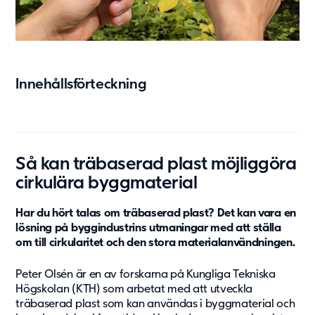
Vård & hälsa
Säkerhet & försvar
Att hyra
Fördelar med moduler
Innehållsförteckning
Hyresprocessen
Upphandling
Övrigt
Aurora Village
Så kan träbaserad plast möjliggöra
Point/A
cirkulära byggmaterial
Tillval
Har du hört talas om träbaserad plast? Det kan vara en
lösning på byggindustrins utmaningar med att ställa
Hållbarhet
om till cirkularitet och den stora materialanvändningen.
Hållbarhet
Peter Olsén är en av forskarna på Kungliga Tekniska
Vårt arbete
Högskolan (KTH) som arbetat med att utveckla
Hållbarhetsrapportering
träbaserad plast som kan användas i byggmaterial och