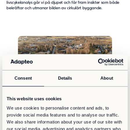
livscykelanalys går vi på djupet och får fram insikter som både
bekräftar och utmanar bilden av cirkulärt byggande.
Consent
Details
About
Hållbarhet
Cirkuläritet
Samhällsbyggnad
This website uses cookies
Modulärt byggande i stor skala – när komplexitet
We use cookies to personalise content and ads, to
kräver flexibilitet
provide social media features and to analyse our traffic.
Modulärt byggande är mer än en standardlösning. Det är en
We also share information about your use of our site with
flexibel byggmetod som anpassas efter omfattning, komplexitet
och förändrade behov.
our social media, advertising and analytics partners who