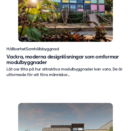
Vård & hälsa
Säkerhet & försvar
Att hyra
Fördelar med moduler
Hyresprocessen
Upphandling
Hållbarhet
Samhällsbyggnad
Övrigt
Vackra, moderna designlösningar som omformar
modulbyggnader
Aurora Village
Låt oss titta på hur attraktiva modulbyggnader kan vara. De är
Point/A
utformade för att föra människor...
Tillval
Hållbarhet
Hållbarhet
Vårt arbete
Hållbarhetsrapportering