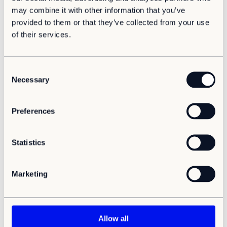
may combine it with other information that you’ve
provided to them or that they’ve collected from your use
of their services.
C
Necessary
o
n
s
Preferences
e
n
t
Statistics
Hållbarhet
Cirkuläritet
Samhällsbyggnad
S
6 fördelar med modulära byggnader
e
Marketing
Modulära byggnader erbjuder kommuner och organisationer
l
ett flexibelt sätt att möta förändrade behov över tid – med
e
smartare resursanvändning, mindre avfall och hög kvalitet.
c
t
Allow all