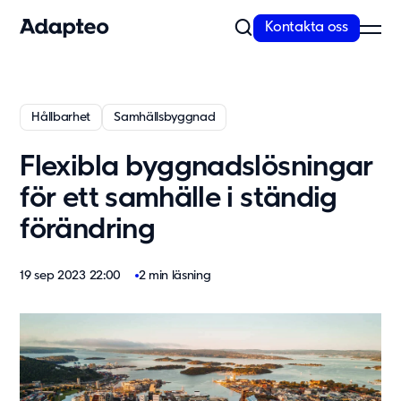
Kontakta oss
Vårt erbjudande
Hållbarhet
Samhällsbyggnad
Bygg med flexibel och skalbar teknik
Flexibla byggnadslösningar
Anpassningsförmåga är inbyggt i alla våra koncept. Vi erbjuder
kvalitativa och moderna lösningar...
för ett samhälle i ständig
Läs mer
förändring
Modullösningar
Våra lösningar
19 sep 2023 22:00
2 min läsning
Skola
Förskola
Kontor
Personalboende
Vårdboende