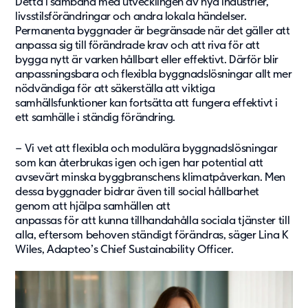
Detta i samband med utvecklingen av nya industrier,
Om oss
livsstilsförändringar och andra lokala händelser.
Permanenta byggnader är begränsade när det gäller att
Om Adapteo
anpassa sig till förändrade krav och att riva för att
Kontakt
bygga nytt är
varken hållbart eller effektivt. Därför blir
anpassningsbara och flexibla byggnadslösningar allt mer
Press & Media
nödvändiga för att säkerställa att viktiga
Karriär
samhällsfunktioner kan fortsätta att fungera effektivt i
Service & Support
ett samhälle i ständig förändring.
– Vi vet att flexibla och modulära byggnadslösningar
Kunskapsbanken
som kan återbrukas igen och igen har potential att
Det senaste från Adapteo
avsevärt minska byggbranschens klimatpåverkan. Men
dessa byggnader bidrar även till social hållbarhet
Kundreferenser
genom att hjälpa samhällen att
Nyheter
anpassas för att kunna tillhandahålla sociala tjänster till
Artiklar, guider & insikter
alla, eftersom behoven ständigt förändras, säger Lina K
Wiles, Adapteo’s Chief Sustainability Officer.