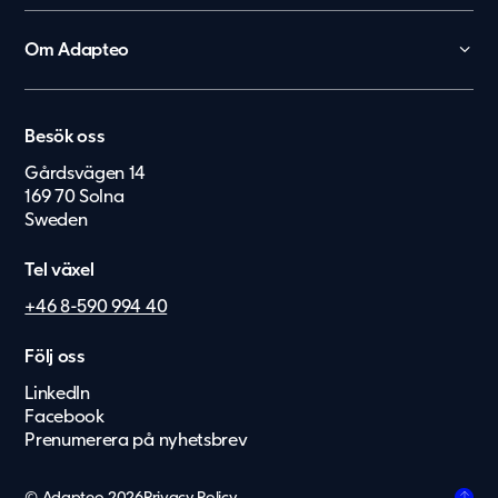
Skola
Förskola
Om Adapteo
Kontor
België
Kontakt
Personalboenden
Karriär
Nederland
Vårdboende
Besök oss
Press & Media
Lietuvių
Vård & hälsa
Gårdsvägen 14
Service & felanmälan
169 70 Solna
Eesti Keel
Säkerhet & försvar
Sweden
Suomi
Tel växel
Dansk
+46 8-590 994 40
Norsk
Deutsch
Följ oss
LinkedIn
English
Facebook
Latviešu
Prenumerera på nyhetsbrev
Svenska