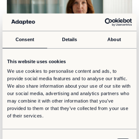
Consent
Details
About
This website uses cookies
We use cookies to personalise content and ads, to
För att möta dessa behov har Adapteo utvecklat
provide social media features and to analyse our traffic.
modulära lösningar för smarta förskolor och skolor. På
We also share information about your use of our site with
Adapteo Finland har ett samarbete inletts med Finlands
our social media, advertising and analytics partners who
ledande experter på området och resulterat i
may combine it with other information that you’ve
utformandet av modulära skolbyggnader som kan
provided to them or that they’ve collected from your use
användas för tillfälliga, långsiktiga eller permanenta
of their services.
behov. Arkitekten Joona Heikkilä på arkitektbyrån Uki
Arkkitehdit fick i uppdrag att utforma de nya flexibla
byggnaderna. Reino Tapaninen och Raila Oksanen
bidrog med expertis och vägledning under hela
C