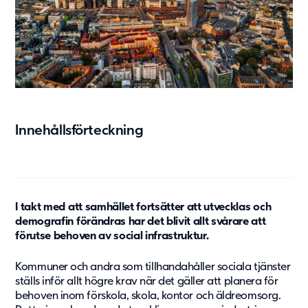
Vård & hälsa
Säkerhet & försvar
Att hyra
Fördelar med moduler
Hyresprocessen
Upphandling
Innehållsförteckning
Övrigt
Aurora Village
Point/A
Tillval
I takt med att samhället fortsätter att utvecklas och
demografin förändras har det blivit allt svårare att
Hållbarhet
förutse behoven av social infrastruktur.
Hållbarhet
Kommuner och andra som tillhandahåller sociala tjänster
Vårt arbete
ställs inför allt högre krav när det gäller att planera för
Hållbarhetsrapportering
behoven inom förskola, skola, kontor och äldreomsorg.