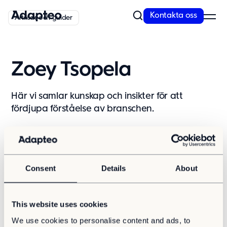
Kontakta oss
Artiklar och guider
Vårt erbjudande
Zoey Tsopela
Bygg med flexibel och skalbar teknik
Anpassningsförmåga är inbyggt i alla våra koncept. Vi erbjuder
Här vi samlar kunskap och insikter för att
kvalitativa och moderna lösningar...
fördjupa förståelse av branschen.
Läs mer
Modullösningar
Visa alla
Samhällsbyggnad
Hållbarhet
Cirkuläritet
Guide
Våra lösningar
Kontor
Stadsplanering
Personalboende
Förskola
Infrastruktur
Skola
Aurora Village
Beredskap
Rapport
Consent
Details
About
Skola
Vårdlokaler
Äldreboende
Förskola
Kontor
This website uses cookies
Personalboende
We use cookies to personalise content and ads, to
Vårdboende