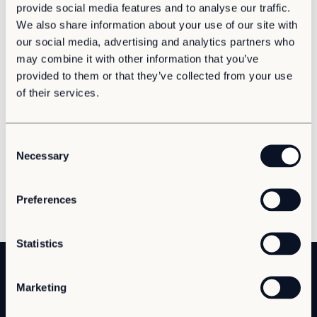
provide social media features and to analyse our traffic.
Vård & hälsa
We also share information about your use of our site with
Säkerhet & försvar
our social media, advertising and analytics partners who
Att hyra
may combine it with other information that you’ve
provided to them or that they’ve collected from your use
Fördelar med moduler
of their services.
Hyresprocessen
Upphandling
Samhällsbyggnad
Beredskap
Infrastruktur
Övrigt
Beredskap som utvecklas i takt med infrastrukturen
C
Necessary
Europa rustar upp men infrastrukturen släpar efter. Modulärt
o
Aurora Village
och cirkulärt byggande ger flexibel beredskap utan att tumma
n
Point/A
på kvalitet och ansvar.
s
Tillval
Preferences
e
n
Hållbarhet
t
Statistics
Hållbarhet
S
Vårt erbjudande
e
Vårt arbete
Marketing
l
Skola
Hållbarhetsrapportering
e
Förskola