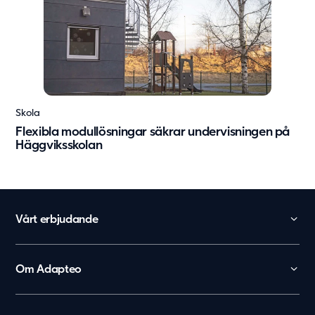
Skola
Flexibla modullösningar säkrar undervisningen på
Häggviksskolan
Vårt erbjudande
Skola
Förskola
Om Adapteo
Kontor
België
Kontakt
Personalboenden
Karriär
Nederland