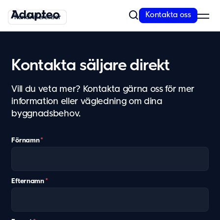
Kontakta oss
Kundreferenser
Kundreferenser
Kundreferenser
Kundreferenser
Kundreferenser
Kundreferenser
Vårt erbjudande
Kontakta säljare direkt
Bygg med flexibel och skalbar teknik
Anpassningsförmåga är inbyggt i alla våra koncept. Vi erbjuder
Vill du veta mer? Kontakta gärna oss för mer
kvalitativa och moderna lösningar...
information eller vägledning om dina
byggnadsbehov.
Läs mer
Modullösningar
Förnamn
*
Våra lösningar
Skola
Förskola
Efternamn
*
Kontor
Personalboende
Vårdboende