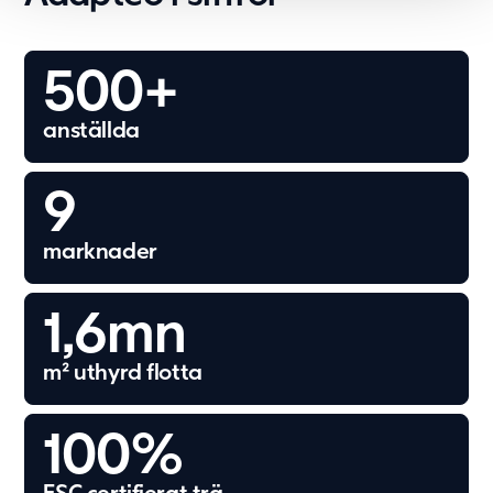
500
+
anställda
9
marknader
1,6
mn
m² uthyrd flotta
100
%