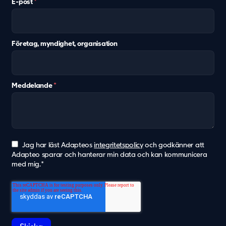
E-post
*
Vård & hälsa
Säkerhet & försvar
Att hyra
Företag, myndighet, organisation
Fördelar med moduler
Hyresprocessen
Upphandling
Meddelande
*
Övrigt
Aurora Village
Point/A
Tillval
Jag har läst Adapteos
integritetspolicy
och godkänner att
Adapteo sparar och hanterar min data och kan kommunicera
med mig.
*
Hållbarhet
Hållbarhet
Vårt arbete
Hållbarhetsrapportering