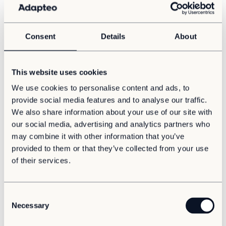
Consent
Details
About
This website uses cookies
We use cookies to personalise content and ads, to
provide social media features and to analyse our traffic.
We also share information about your use of our site with
our social media, advertising and analytics partners who
Ett hållbart alternativ
may combine it with other information that you’ve
provided to them or that they’ve collected from your use
of their services.
Att hyra anpassningsbara byggnader är hållbart och
resurseffektivt:
C
Ni hyr endast den yta ni behöver och riskerar inte
Necessary
att bli stående med tomma lokaler som slukar
o
onödig energi om behovet minskar.
n