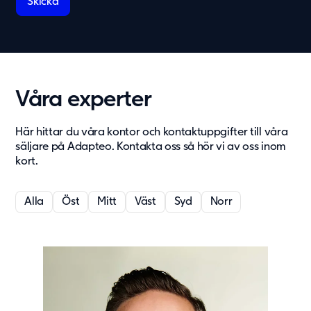
Om oss
Om Adapteo
Kontakt
Press & Media
Våra experter
Karriär
Service & Support
Här hittar du våra kontor och kontaktuppgifter till våra
säljare på Adapteo. Kontakta oss så hör vi av oss inom
Kunskapsbanken
kort.
Det senaste från Adapteo
Kundreferenser
Alla
Öst
Mitt
Väst
Syd
Norr
Nyheter
Artiklar, guider & insikter