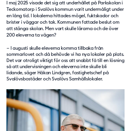
I maj 2025 visade det sig att underhållet på Parkskolan i
Om oss
Teckomatorp i Svalövs kommun varit undermåligt under
en lång tid. I lokalerna hittades mögel, fuktskador och
Om Adapteo
brister i väggar och tak. Kommunen fattade beslut om
Kontakt
att stänga skolan. Men vart
skulle lärarna och de över
Press & Media
200 eleverna ta vägen?
Karriär
– I augusti skulle eleverna komma tillbaka från
Service & Support
sommarlovet och då behövde vi ha nya lokaler på plats.
Det var otroligt viktigt för oss att snabbt få till en lösning
Kunskapsbanken
så att undervisningen och eleverna inte skulle bli
lidande, säger Håkan Lindgren, fastighetschef på
Det senaste från Adapteo
Svalövsbostäder och Svalövs Samhällslokaler.
Kundreferenser
Nyheter
Artiklar, guider & insikter