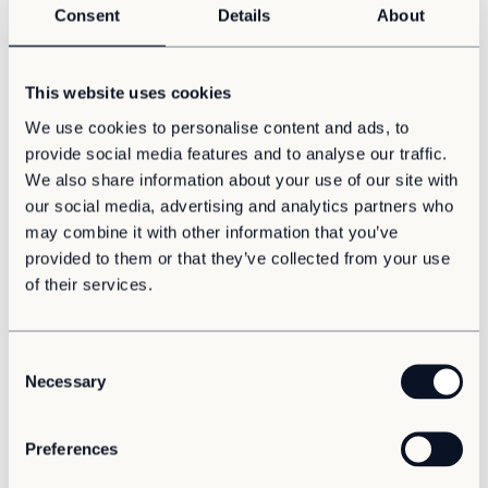
Consent
Details
About
Rekordsnabb process
This website uses cookies
Modulerna delades upp så att de bildade tre byggnader
i nära anslutning till den gamla skolan. I modulerna finns
We use cookies to personalise content and ads, to
allt som en skola behöver – klassrum, allmänna ytor,
provide social media features and to analyse our traffic.
arbetsrum för lärare och matsal.
We also share information about your use of our site with
our social media, advertising and analytics partners who
– Vi beställde dem i mitten på maj och hade dem klara
may combine it with other information that you’ve
med anslutningar och allt inom två månader. Det här är
provided to them or that they’ve collected from your use
en process som normalt tar omkring ett halvår. För oss
of their services.
betyder det otroligt mycket att det gick att ordna så
snabbt. Det var också ovärderligt att kunna slå upp
dörrarna till de nya lokalerna på den plats där eleverna
C
känner sig hemma, säger Håkan Lindgren.
Necessary
o
n
Adapteos produkt fungerar alldeles utmärkt och du får
det du beställt. De är snabba, flexibla och
s
Preferences
lösningsorienterade. Och de är alltid nåbara och har
e
svar på frågor.