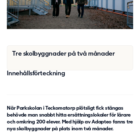
Vård & hälsa
Säkerhet & försvar
Att hyra
Fördelar med moduler
Hyresprocessen
Upphandling
Tre skolbyggnader på två månader
Övrigt
Aurora Village
Innehållsförteckning
Point/A
Tillval
Hållbarhet
När Parkskolan i Teckomatorp plötsligt fick stängas
Hållbarhet
behövde man snabbt hitta ersättningslokaler för lärare
och omkring 200 elever. Med hjälp av Adapteo fanns tre
Vårt arbete
nya skolbyggnader på plats inom två månader.
Hållbarhetsrapportering