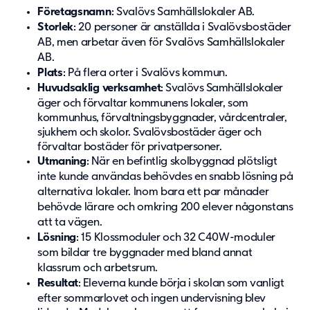
Företagsnamn
: Svalövs Samhällslokaler AB.
Storlek
: 20 personer är anställda i Svalövsbostäder
AB, men arbetar även för Svalövs Samhällslokaler
AB.
Plats
: På flera orter i Svalövs kommun.
Huvudsaklig verksamhet
: Svalövs Samhällslokaler
äger och förvaltar kommunens lokaler, som
kommunhus, förvaltningsbyggnader, vårdcentraler,
sjukhem och skolor. Svalövsbostäder äger och
förvaltar bostäder för privatpersoner.
Utmaning
: När en befintlig skolbyggnad plötsligt
inte kunde användas behövdes en snabb lösning på
alternativa lokaler. Inom bara ett par månader
behövde lärare och omkring 200 elever någonstans
att ta vägen.
Lösning
: 15 Klossmoduler och 32 C40W-moduler
som bildar tre byggnader med bland annat
klassrum och arbetsrum.
Resultat
: Eleverna kunde börja i skolan som vanligt
efter sommarlovet och ingen undervisning blev