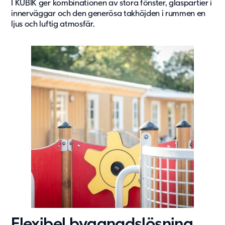
I KUBIK ger kombinationen av stora fönster, glaspartier i
Vård & hälsa
innerväggar och den generösa takhöjden i rummen en
ljus och luftig atmosfär.
Säkerhet & försvar
Att hyra
Fördelar med moduler
Hyresprocessen
Upphandling
Övrigt
Aurora Village
Point/A
Tillval
Hållbarhet
Hållbarhet
Vårt arbete
Hållbarhetsrapportering
Flexibel byggnadslösning