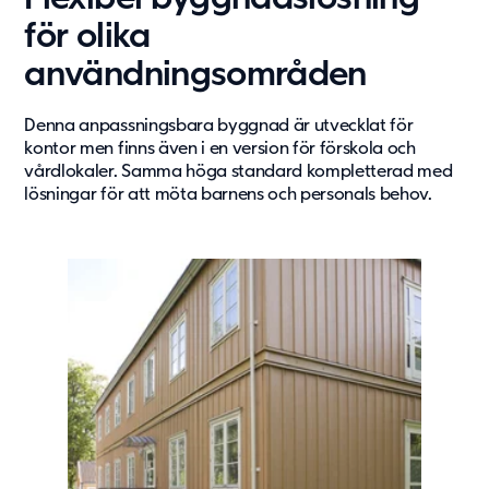
Om oss
för olika
Om Adapteo
användningsområden
Kontakt
Press & Media
Denna anpassningsbara byggnad är utvecklat för
kontor men finns även i en version för förskola och
Karriär
vårdlokaler. Samma höga standard kompletterad med
Service & Support
lösningar för att möta barnens och personals behov.
Kunskapsbanken
Det senaste från Adapteo
Kundreferenser
Nyheter
Artiklar, guider & insikter