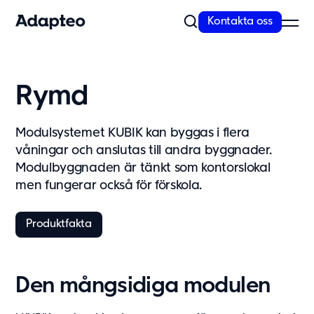
Kontakta oss
Vårt erbjudande
Rymd
Bygg med flexibel och skalbar teknik
Anpassningsförmåga är inbyggt i alla våra koncept. Vi erbjuder
Modulsystemet KUBIK kan byggas i flera
kvalitativa och moderna lösningar...
våningar och anslutas till andra byggnader.
Läs mer
Modulbyggnaden är tänkt som kontorslokal
men fungerar också för förskola.
Modullösningar
Våra lösningar
Produktfakta
Skola
Förskola
Kontor
Den mångsidiga modulen
Personalboende
Vårdboende