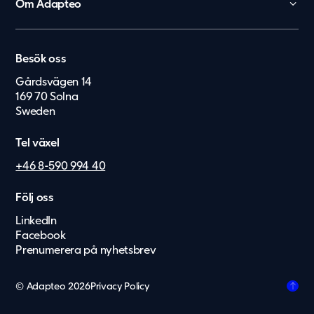
Om Adapteo
Kontor
België
Kontakt
Personalboenden
Karriär
Nederland
Vårdboende
Besök oss
Press & Media
Lietuvių
Vård & hälsa
Gårdsvägen 14
Service & felanmälan
169 70 Solna
Eesti Keel
Säkerhet & försvar
Sweden
Suomi
Tel växel
Dansk
+46 8-590 994 40
Norsk
Deutsch
Följ oss
LinkedIn
English
Facebook
Latviešu
Prenumerera på nyhetsbrev
Svenska
© Adapteo 2026
Privacy Policy