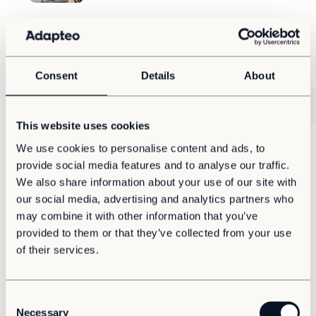
Se våra andra modulserier
Consent
Details
About
C90
C40
C15
Kloss
Kubik
Rymd
This website uses cookies
We use cookies to personalise content and ads, to
provide social media features and to analyse our traffic.
C90
We also share information about your use of our site with
Med modulsystemet C90 möter vi de högsta
our social media, advertising and analytics partners who
kraven på lokaler, kombinerande modern teknik,
may combine it with other information that you’ve
funktionella lösningar och toppdesign. C90 är
provided to them or that they’ve collected from your use
skapat för att överträffa både flyttbara och
of their services.
platsbyggda lokaler.
Läs mer
C
Necessary
o