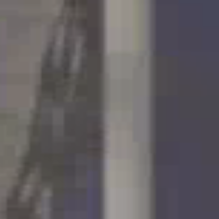
België
Nederland
Lietuvių
Eesti Keel