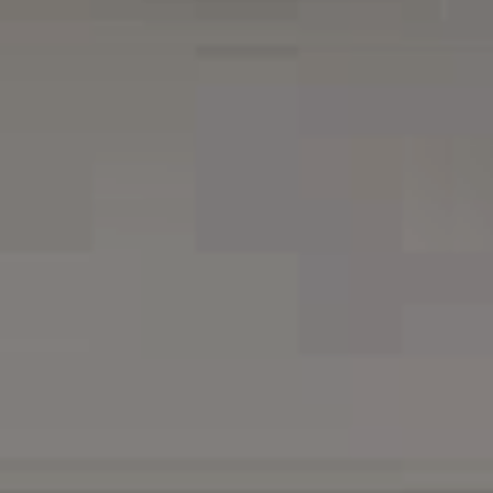
Om oss
Om Adapteo
Kontakt
Press & Media
Karriär
Service & Support
Kunskapsbanken
Det senaste från Adapteo
Kundreferenser
Nyheter
Artiklar, guider & insikter