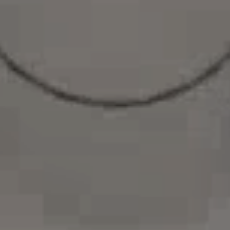
Vård & hälsa
Säkerhet & försvar
Att hyra
Fördelar med moduler
Hyresprocessen
Upphandling
Övrigt
Aurora Village
Point/A
Tillval
Hållbarhet
Hållbarhet
Vårt arbete
Hållbarhetsrapportering