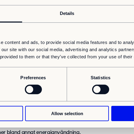
Details
tillskott för Uppsala. Varje nytt
rbetsmarknaden och framtidstron i
t anslutning till ett växande bostadsområde,
veckling med nya möjligheter för människor
e content and ads, to provide social media features and to analy
ger Pavlos Cavelier Bizas,
 our site with our social media, advertising and analytics partn
i Uppsala.
 provided to them or that they’ve collected from your use of their
o att möta den ökande efterfrågan på
, kontor, vård – och andra
Preferences
Statistics
förändras. Det är ett steg som stärker
ill ett mer hållbart och effektivt byggande.
Allow selection
fierad, en internationell
av. BREEAM-SE används för att certifiera
r bland annat energianvändning,