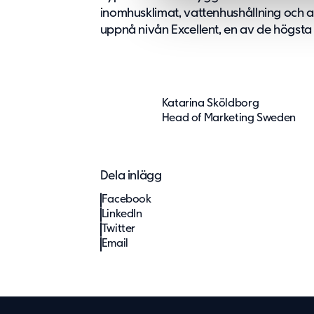
l
inomhusklimat, vattenhushållning och av
e
uppnå nivån Excellent, en av de högs
c
t
i
o
n
Katarina Sköldborg
Head of Marketing Sweden
Dela inlägg
Facebook
LinkedIn
Twitter
Email