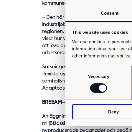
kommunens utveckling av området.
Consent
– Den här etableringen är ett välkommet 
industrijobb stärker både den lokala a
regionen. Att det sker i Fullerö, i direk
This website uses cookies
visar hur vi kan förena hållbar stadsut
We use cookies to personalis
att leva och arbeta på samma plats, sä
information about your use of
arbetsmarknadsnämndens ordförande 
other information that you’ve
Satsningen gör det möjligt för Adapte
C
flexibla byggnader för skolor, förskolor
Necessary
o
samhällsfunktioner där behoven snabbt 
n
Adapteos roll i samhällets omställning t
s
e
BREEAM-certifierat bygge
n
Deny
t
Anläggningen kommer vara BREEAM-certi
S
miljöklassificering som ställer höga kr
e
nyproducerade byggnader och bedöme