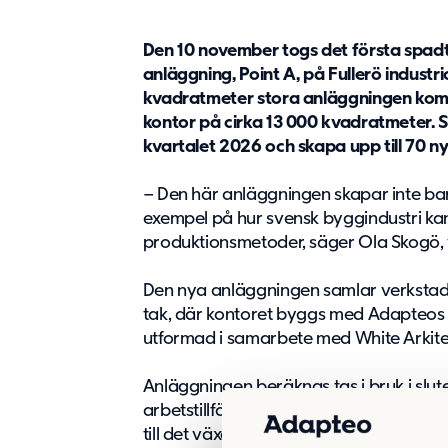
Den 10 november togs det första spa
anläggning, Point A, på Fullerö indust
kvadratmeter stora anläggningen ko
kontor på cirka 13 000 kvadratmeter. S
kvartalet 2026 och skapa upp till 70 nya
– Den här anläggningen skapar inte bara 
exempel på hur svensk byggindustri ka
produktionsmetoder, säger Ola Skogö,
Den nya anläggningen samlar verkstad,
tak, där kontoret byggs med Adapteos
utformad i samarbete med White Arkite
Anläggningen beräknas tas i bruk i slut
arbetstillfällen vid invigningen och succe
till det växande bostadsområdet Fullerö 