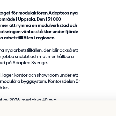
dtaget för modulaktören Adapteos nya
riområde i Uppsala. Den 151 000
mmer att rymma en modulverkstad och
atsningen väntas stå klar under fjärde
 arbetstillfällen i regionen.
nya arbetstillfällen, den blir också ett
n jobba snabbt och mot mer hållbara
 vd på Adapteo Sverige.
 lager, kontor och showroom under ett
 modulära byggsystem. Kontorsdelen är
kter.
et av 2026, med cirka 40 nya
ssivt upp till 70. Läget, i direkt anslutning
Hage, gör satsningen till en viktig del i