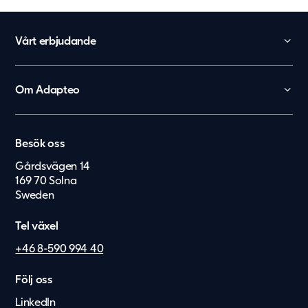
Vårt erbjudande
Skola
Förskola
Om Adapteo
Kontor
Kontakt
Personalboenden
Karriär
Vårdboende
Besök oss
Press & Media
Vård & hälsa
Gårdsvägen 14
Service & felanmälan
België
169 70 Solna
Säkerhet & försvar
Sweden
Nederland
Lietuvių
Tel växel
Eesti Keel
+46 8-590 994 40
Suomi
Följ oss
Dansk
LinkedIn