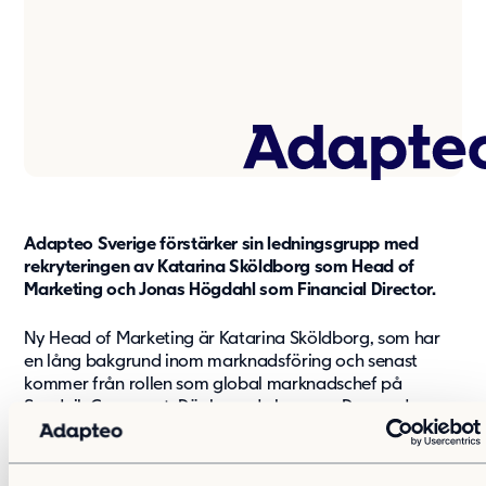
Vård & hälsa
Säkerhet & försvar
Att hyra
Fördelar med moduler
Hyresprocessen
Upphandling
Övrigt
Adapteo Sverige förstärker sin ledningsgrupp med
Aurora Village
rekryteringen av Katarina Sköldborg som Head of
Point/A
Marketing och Jonas Högdahl som Financial Director.
Tillval
Ny Head of Marketing är Katarina Sköldborg, som har
Hållbarhet
en lång bakgrund inom marknadsföring och senast
kommer från rollen som global marknadschef på
Hållbarhet
Sandvik Coromant. Där byggde hon upp Demand
Vårt arbete
Generation-avdelningen och utvecklade framgångsrikt
strategin. Katarina har även haft betydande
Hållbarhetsrapportering
marknadsroller på företag som Tradeshift och SAS