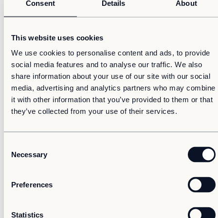
Consent
Details
About
Institute.
Om oss
– Adapteo är i en spännande tillväxtfas och jag ser fram
Om Adapteo
emot att få bidra till den fortsatta utvecklingen. Jag tar
This website uses cookies
Kontakt
med mig erfarenheterna av samordning av insatser för
We use cookies to personalise content and ads, to provide
Press & Media
att uppnå företagets mål. Adapteos innovativa
social media features and to analyse our traffic. We also
lösningar och starka fokus på hållbarhet gör det till ett
Karriär
share information about your use of our site with our social
väldigt spännande företag att arbeta för, säger
Service & Support
Katarina Sköldborg.
media, advertising and analytics partners who may combine
it with other information that you’ve provided to them or that
Kunskapsbanken
Jonas Högdahl ansluter till Adapteo från sin senaste roll
they’ve collected from your use of their services.
som Financial Director på ApoEx. Han har även gedigen
Det senaste från Adapteo
erfarenhet från tiden som konsult i egen regi och på
Kundreferenser
Deloitte Sweden.
C
Nyheter
Necessary
o
– Rekryteringarna av Katarina och Jonas är strategiskt
Artiklar, guider & insikter
n
viktiga för att stärka vår tillväxt och position på
marknaden. Katarinas gedigna erfarenhet och
s
Preferences
strategiska tänkande inom marknadsföring, tillsammans
e
med Jonas analytiska och affärsdrivna approach,
n
kommer vara ovärderlig för vår fortsatta resa. Vi är
t
Statistics