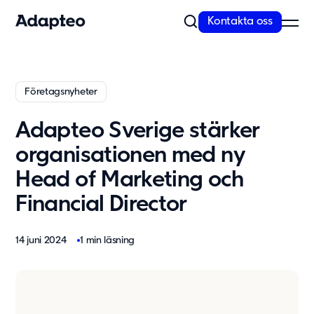
Kontakta oss
Vårt erbjudande
Företagsnyheter
Bygg med flexibel och skalbar teknik
Adapteo Sverige stärker
Anpassningsförmåga är inbyggt i alla våra koncept. Vi erbjuder
kvalitativa och moderna lösningar...
organisationen med ny
Läs mer
Head of Marketing och
Modullösningar
Financial Director
Våra lösningar
Skola
14 juni 2024
1 min läsning
Förskola
Kontor
Personalboende
Vårdboende