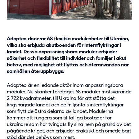
Vård & hälsa
Säkerhet & försvar
Att hyra
Fördelar med moduler
Adapteo donerar 68 flexibla modulenheter till Ukraina,
Hyresprocessen
vilka ska erbjuda akutboenden för internflyktingar i
Upphandling
landet. Dessa anpassningsbara moduler erbjuder
säkerhet och flexibilitet till individer och familjer i akut
Övrigt
behov, med möjlighet att flyttas och återanvändas när
Aurora Village
samhällen återuppbyggs.
Point/A
Adapteo är en ledande aktör inom anpassningsbara
Tillval
moduler. Nu skänker företaget 68 moduler motsvarande
2 722 kvadratmeter, till Ukraina för att stötta det
Hållbarhet
krigshärjade landet och de miljontals internflyktingar
som flytt de östra delarna av landet. Modulerna
Hållbarhet
kommer att fungera som tillfälliga bostäder för
Vårt arbete
ukrainare som har tvingats fly sina hem på grund av det
Hållbarhetsrapportering
pågående kriget, och erbjuder praktiskt och omedelbart
stöd där det behövs som mest.