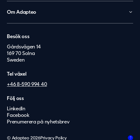
Skola
Förskola
Om Adapteo
Kontor
België
Kontakt
Personalboenden
Karriär
Nederland
Vårdboende
Besök oss
Press & Media
Lietuvių
Vård & hälsa
Gårdsvägen 14
Service & felanmälan
169 70 Solna
Eesti Keel
Säkerhet & försvar
Sweden
Suomi
Tel växel
Dansk
+46 8-590 994 40
Norsk
Deutsch
Följ oss
LinkedIn
English
Facebook
Latviešu
Prenumerera på nyhetsbrev
Svenska
© Adapteo 2026
Privacy Policy