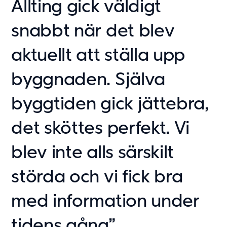
Allting gick väldigt
Om oss
snabbt när det blev
Om Adapteo
Kontakt
aktuellt att ställa upp
Press & Media
Karriär
byggnaden. Själva
Service & Support
byggtiden gick jättebra,
Kunskapsbanken
det sköttes perfekt. Vi
Det senaste från Adapteo
Kundreferenser
blev inte alls särskilt
Nyheter
Artiklar, guider & insikter
störda och vi fick bra
med information under
tidens gång”