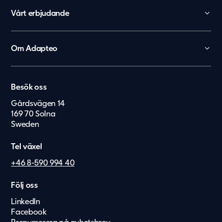
Vårt erbjudande
Skola
Förskola
Om Adapteo
Kontor
België
Kontakt
Personalboenden
Karriär
Nederland
Vårdboende
Besök oss
Press & Media
Lietuvių
Vård & hälsa
Gårdsvägen 14
Service & felanmälan
169 70 Solna
Eesti Keel
Säkerhet & försvar
Sweden
Suomi
Tel växel
Dansk
+46 8-590 994 40
Norsk
Deutsch
Följ oss
LinkedIn
English
Facebook
Latviešu