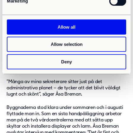
Marketing
l
vårdcentralerna, en större och en lite mindre. För att
e
uppfylla vårdmiljöstandard har alla behandlingsrum på
byggnadernas nedre plan försetts med installerade
c
handfat.
t
Allow all
i
Det övre planen kunde i stället användas för
o
administrativt bruk, en bonus då enheterna istället fick
Allow selection
n
möjlighet att frigöra andra rum. Arbetsmiljön för de
anställda kunde ytterligare förbättras genom att isolera
Deny
trappornas undersida och därmed minimera störande
ljud.
”Många av mina sekreterare sitter just på det
administrativa planet – de tycker att det blivit väldigt
lugnt och skönt”, säger Åsa Breman.
Byggnaderna stod klara under sommaren och i augusti
flyttade man in. Som en sista handpåläggning arbetar
man på de två vårdcentralerna med att sätta upp
skyltar och installera displayer och larm. Åsa Breman
avslutar intervjun med kommentaren: ”Det är fint och