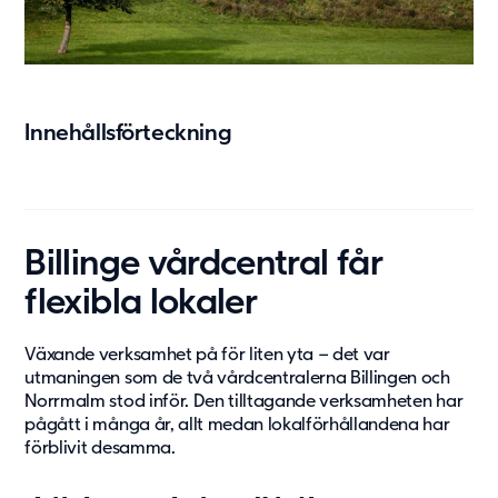
Vård & hälsa
Säkerhet & försvar
Att hyra
Fördelar med moduler
Innehållsförteckning
Hyresprocessen
Upphandling
Övrigt
Aurora Village
Billinge vårdcentral får
Point/A
flexibla lokaler
Tillval
Växande verksamhet på för liten yta – det var
Hållbarhet
utmaningen som de två vårdcentralerna Billingen och
Norrmalm stod inför. Den tilltagande verksamheten har
Hållbarhet
pågått i många år, allt medan lokalförhållandena har
Vårt arbete
förblivit desamma.
Hållbarhetsrapportering