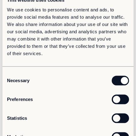
This website uses cookies
pågått i många år, allt medan lokalförhållandena har
We use cookies to personalise content and ads, to
förblivit desamma. ”Det har tagit mycket energi för att
provide social media features and to analyse our traffic.
hitta rum till alla som arbetar här”, säger Åsa Breman,
chef för Billingens vårdcentral.
We also share information about your use of our site with
our social media, advertising and analytics partners who
Tillsammans gick vårdcentralerna in i en upphandling
may combine it with other information that you’ve
med Västra Götalandsregionen för att hitta lösningar
provided to them or that they’ve collected from your use
för att förbättra situationen. När man slutligen landade
of their services.
på ett tillfälligt bygglov och flexibla byggnadslösningar
gavs Billingen och Norrmalm ett välbehövligt andrum.
Under drygt fem år kommer vårdcentralernas
C
gemensamma verksamhet att inhysas i flexibla och
Necessary
o
anpassningsbara byggnader från Adapteo.
n
”Allting gick väldigt snabbt när det blev aktuellt att
s
Preferences
ställa upp byggnaden. Själva byggtiden gick jättebra,
e
det sköttes perfekt. Vi blev inte alls särskilt störda och vi
n
fick bra med information under tidens gång”, säger Åsa
t
Statistics
Breman, chef för Billingens vårdcentral.
S
e
Två byggnader har ställts upp i anslutning till