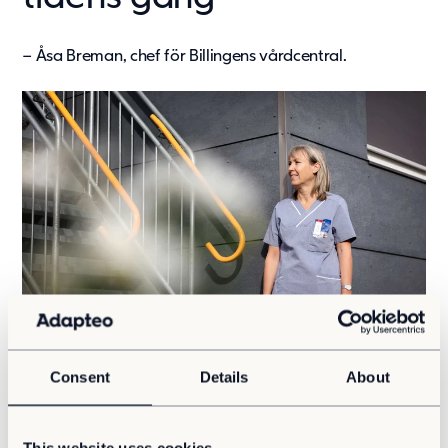
– Åsa Breman, chef för Billingens vårdcentral.
Consent
Details
About
Växande verksamhet på för liten yta – det var
utmaningen som de två vårdcentralerna Billingen och
Norrmalm stod inför. Den tilltagande verksamheten har