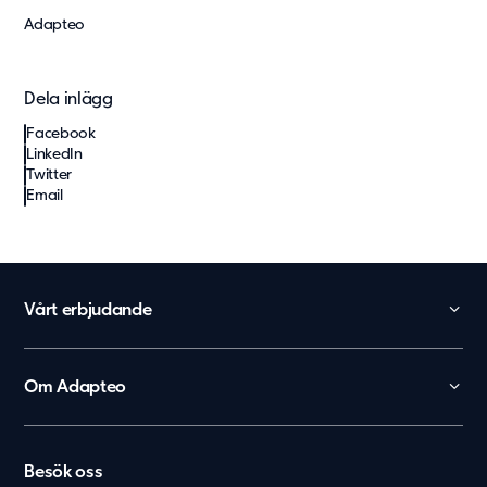
Adapteo
Dela inlägg
Facebook
LinkedIn
Twitter
Email
Vårt erbjudande
Skola
Förskola
Om Adapteo
Kontor
België
Kontakt
Personalboenden
Karriär
Nederland
Vårdboende
Besök oss
Press & Media