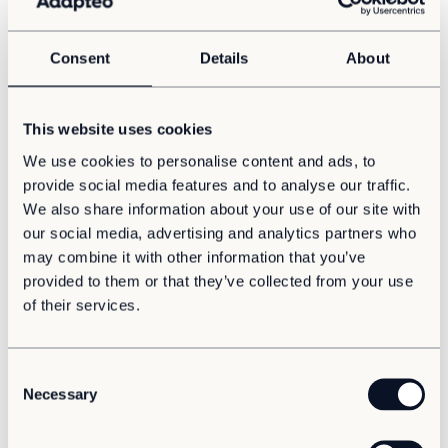
– Valet av tillfälliga lokaler föll på Adapteo tack vare
deras öppna och flexibla inställning till våra unika
Consent
Details
About
behov. Vi behövde göra stora och genomgripande
ombyggnader av lokalerna, men det var aldrig något
hinder, berättar Claes Westberg på Västfastigheter.
This website uses cookies
På den här avdelningen bedriver man heldygnsvård,
We use cookies to personalise content and ads, to
vilket innebär att patienterna även bor här. Dessutom
provide social media features and to analyse our traffic.
har man en akutmottagning som är öppen dygnet runt.
We also share information about your use of our site with
För att göra om kontorsmoduler till en vårdavdelning
krävdes naturligt nog en hel del ändringar.
our social media, advertising and analytics partners who
may combine it with other information that you’ve
– Vi har gjort om stora delar av planlösningen och bland
provided to them or that they’ve collected from your use
annat inrett sju patient-sovrum och fått extra toaletter.
of their services.
Dessutom har vi bytt till säkerhetsklassade fönster och
dörrar överallt.
C
Resultatet är en bra lösning i väntan på vår permanenta
Necessary
o
byggnad. Den funkar fint och personalen är nöjd.
n
s