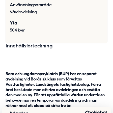
Användningsområde
Om oss
Vårdavdelning
Om Adapteo
Kontakt
Yta
Press & Media
504 kvm
Karriär
Service & Support
Innehållsförteckning
Kunskapsbanken
Det senaste från Adapteo
Kundreferenser
Barn och ungdomspsykiatrin (BUP) har en separat
Nyheter
avdelning vid Borås sjukhus som förvaltas
Artiklar, guider & insikter
Västfastigheter, Landstingets fastighetsbolag. Förra
året beslutade man att riva avdelningen och ersätta
den med en ny. För att upprätthålla vården under tiden
behövde man en temporär vårdavdelning och man
räknar med ett glapp på cirka tre år.