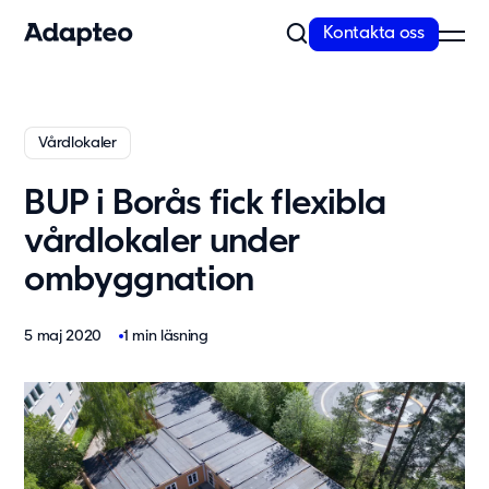
Kontakta oss
Vårt erbjudande
Vårdlokaler
Bygg med flexibel och skalbar teknik
BUP i Borås fick flexibla
Anpassningsförmåga är inbyggt i alla våra koncept. Vi erbjuder
kvalitativa och moderna lösningar...
vårdlokaler under
Läs mer
ombyggnation
Modullösningar
Våra lösningar
5 maj 2020
1 min läsning
Skola
Förskola
Kontor
Personalboende
Vårdboende