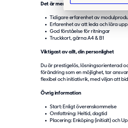
S
Det är meriterande, men inget krav, om
e
l
Tidigare erfarenhet av modulproduk
e
Erfarenhet av att leda och lära upp
c
God förståelse för ritningar
t
Truckkort, gärna A4 & B1
i
o
Viktigast av allt, din personlighet
n
Du är prestigelös, lösningsorienterad o
förändring som en möjlighet, tar ansvar 
flexibel och initiativrik, med viljan att
Övrig information
Start: Enligt överenskommelse
Omfattning: Heltid, dagtid
Placering: Enköping (initialt) och Up