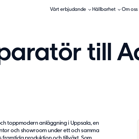
Vårt erbjudande
Hållbarhet
Om oss
aratör till 
och toppmodern anläggning i Uppsala, en
kontor och showroom under ett och samma
ts framtida produktion och tillväxt. Som