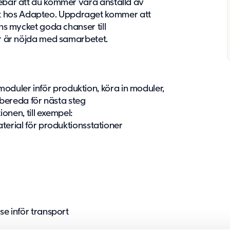
nebär att du kommer vara anställd av
t hos Adapteo. Uppdraget kommer att
nns mycket goda chanser till
ter är nöjda med samarbetet.
 moduler inför produktion, köra in moduler,
rbereda för nästa steg
onen, till exempel:
terial för produktionsstationer
se inför transport