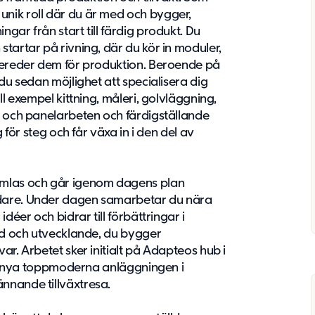
nik roll där du är med och bygger,
gar från start till färdig produkt. Du
startar på rivning, där du kör in moduler,
rbereder dem för produktion. Beroende på
 du sedan möjlighet att specialisera dig
ll exempel kittning, måleri, golvläggning,
- och panelarbeten och färdigställande
g för steg och får växa in i den del av
amlas och går igenom dagens plan
edare. Under dagen samarbetar du nära
idéer och bidrar till förbättringar i
rad och utvecklande, du bygger
ar. Arbetet sker initialt på Adapteos hub i
 den nya toppmoderna anläggningen i
nnande tillväxtresa.