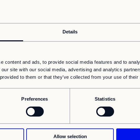
äkerhetsrutiner för att säkerställa kvalitet
ätthålla en säker arbetsmiljö
avvikelser till supervisor
med idéer för förbättring av arbetsflöden
Details
medarbetare när teamet växer,
ubchef
e content and ads, to provide social media features and to analy
 our site with our social media, advertising and analytics partn
 provided to them or that they’ve collected from your use of their
nom bygg, hantverk eller liknande, till
Preferences
Statistics
ilation, mattläggning, takarbete eller
 som relevant
 och uppskattar variation i vardagen
lattformar (1 dags utbildning kan erbjudas)
et krävs för att kunna utföra arbetet
Allow selection