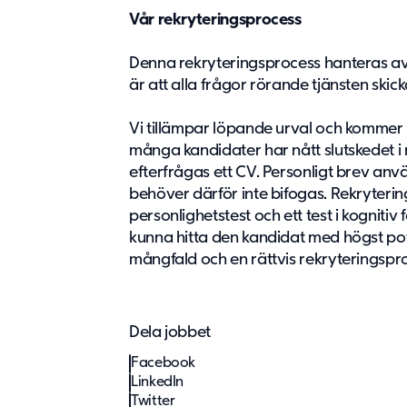
Vår rekryteringsprocess
Denna rekryteringsprocess hanteras a
är att alla frågor rörande tjänsten skic
Vi tillämpar löpande urval och kommer p
många kandidater har nått slutskedet i
efterfrågas ett CV. Personligt brev an
behöver därför inte bifogas. Rekrytering
personlighetstest och ett test i kognitiv
kunna hitta den kandidat med högst pote
mångfald och en rättvis rekryteringspr
Dela jobbet
Facebook
LinkedIn
Twitter