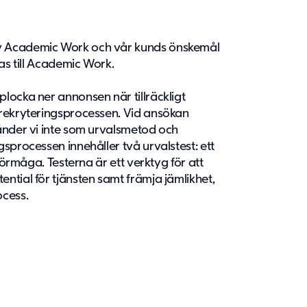
v Academic Work och vår kunds önskemål
kas till Academic Work.
locka ner annonsen när tillräckligt
 rekryteringsprocessen. Vid ansökan
vänder vi inte som urvalsmetod och
sprocessen innehåller två urvalstest: ett
 förmåga. Testerna är ett verktyg för att
ntial för tjänsten samt främja jämlikhet,
ocess.