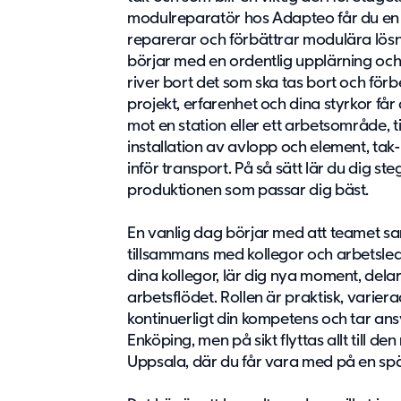
modulreparatör hos Adapteo får du en u
reparerar och förbättrar modulära lösnin
börjar med en ordentlig upplärning och 
river bort det som ska tas bort och fö
projekt, erfarenhet och dina styrkor får
mot en station eller ett arbetsområde, ti
installation av avlopp och element, tak
inför transport. På så sätt lär du dig ste
produktionen som passar dig bäst.
En vanlig dag börjar med att teamet s
tillsammans med kollegor och arbetsl
dina kollegor, lär dig nya moment, delar 
arbetsflödet. Rollen är praktisk, varie
kontinuerligt din kompetens och tar ansv
Enköping, men på sikt flyttas allt till
Uppsala, där du får vara med på en spä