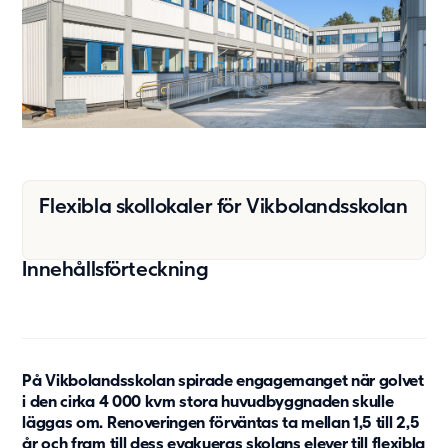
Vård & hälsa
Säkerhet & försvar
Att hyra
Fördelar med moduler
Hyresprocessen
Upphandling
Övrigt
Flexibla skollokaler för Vikbolandsskolan
Aurora Village
Point/A
Innehållsförteckning
Tillval
Hållbarhet
Hållbarhet
På Vikbolandsskolan spirade engagemanget när golvet
Vårt arbete
i den cirka 4 000 kvm stora huvudbyggnaden skulle
Hållbarhetsrapportering
läggas om. Renoveringen förväntas ta mellan 1,5 till 2,5
år och fram till dess evakueras skolans elever till flexibla