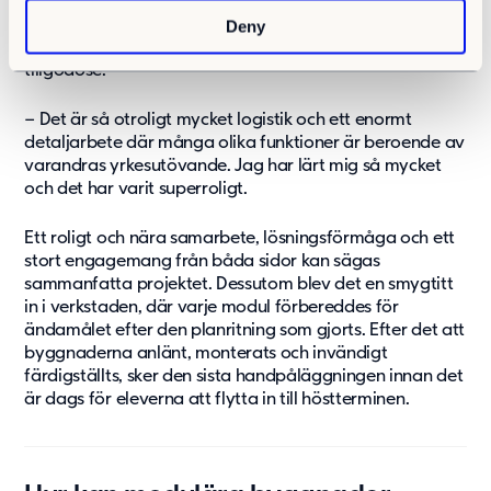
Under processen har det dykt upp både problem och
saker som man såg behövde ändras, vilka Emelie
Deny
upplever att Adapteo alltid lyssnat till och försökt att
tillgodose.
– Det är så otroligt mycket logistik och ett enormt
detaljarbete där många olika funktioner är beroende av
varandras yrkesutövande. Jag har lärt mig så mycket
och det har varit superroligt.
Ett roligt och nära samarbete, lösningsförmåga och ett
stort engagemang från båda sidor kan sägas
sammanfatta projektet. Dessutom blev det en smygtitt
in i verkstaden, där varje modul förbereddes för
ändamålet efter den planritning som gjorts. Efter det att
byggnaderna anlänt, monterats och invändigt
färdigställts, sker den sista handpåläggningen innan det
är dags för eleverna att flytta in till höstterminen.