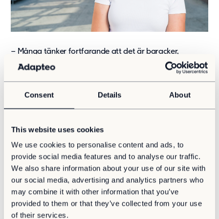
– Många tänker fortfarande att det är baracker,
instängda och mörka men det här är verkligen helt
tvärtom. Vi har fått totalrenoverade lokaler som är ljusa
och välkomnande med hög standard. Adapteo har varit
supernoga med att allt ska vara tipptopp och att vi i
Consent
Details
About
verksamheten ska få det vi efterfrågat, säger
Emelie
Lagerwall, biträdande rektor på Vikbolandsskolan.
This website uses cookies
En flexibel byggnad blev lösningen för Vikbolandsskolan
We use cookies to personalise content and ads, to
och Emelie Lagerwall, biträdande rektor på skolan, blev
ansvarig för projektet. En uppgift hon tog sig an med
provide social media features and to analyse our traffic.
stort engagemang.
We also share information about your use of our site with
our social media, advertising and analytics partners who
– Det har blivit som mitt hjärtebarn. Jag har sett allting
may combine it with other information that you’ve
växa fram och hela tiden haft skolans elever och
provided to them or that they’ve collected from your use
personal i åtanke. Det har funnits olika fysiska
of their services.
förutsättningar som vi fått ta extra hänsyn till redan i