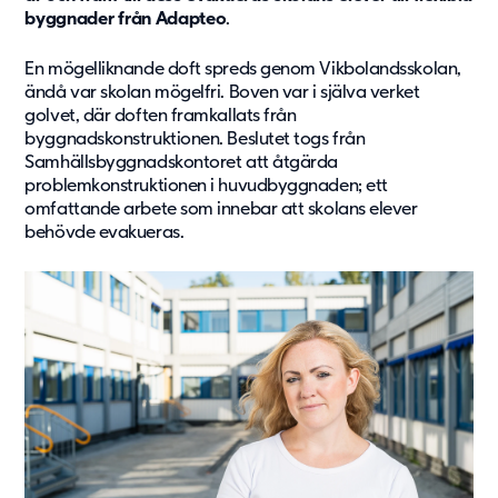
byggnader från Adapteo
.
Om oss
Om Adapteo
En mögelliknande doft spreds genom Vikbolandsskolan,
ändå var skolan mögelfri. Boven var i själva verket
Kontakt
golvet, där doften framkallats från
Press & Media
byggnadskonstruktionen. Beslutet togs från
Karriär
Samhällsbyggnadskontoret att åtgärda
Service & Support
problemkonstruktionen i huvudbyggnaden; ett
omfattande arbete som innebar att skolans elever
behövde evakueras.
Kunskapsbanken
Det senaste från Adapteo
Kundreferenser
Nyheter
Artiklar, guider & insikter