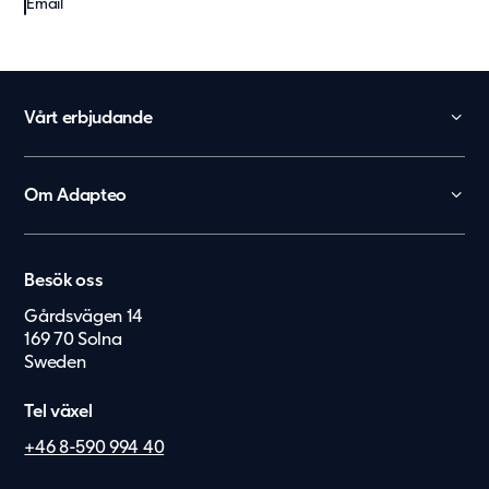
Email
Vårt erbjudande
Skola
Förskola
Om Adapteo
Kontor
België
Kontakt
Personalboenden
Karriär
Nederland
Vårdboende
Besök oss
Press & Media
Lietuvių
Vård & hälsa
Gårdsvägen 14
Service & felanmälan
169 70 Solna
Eesti Keel
Säkerhet & försvar
Sweden
Suomi
Tel växel
Dansk
+46 8-590 994 40
Norsk