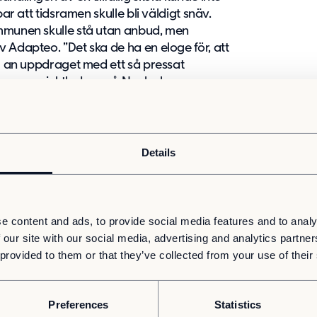
bar att tidsramen skulle bli väldigt snäv.
ommunen skulle stå utan anbud, men
 Adapteo. ”Det ska de ha en eloge för, att
ig an uppdraget med ett så pressat
 byggprojektledare på Nacka kommun.
 tillräckligt med ström till markområdet,
ikarbete. Samtidigt har det även pågått
cket samplanering och samordning från
Details
ed anpassningsförmåga hos såväl
erkare och leverantörer kunde projektet
e content and ads, to provide social media features and to analy
rade och anpassningsbara efter hur
 our site with our social media, advertising and analytics partn
 Davidsson.
 provided to them or that they’ve collected from your use of their
yttat in i skolbyggnaden. Den tillfälliga
ch har utrustats med bland annat
Preferences
Statistics