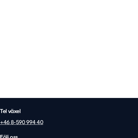
Tel växel
+46 8-590 994 40
Följ oss