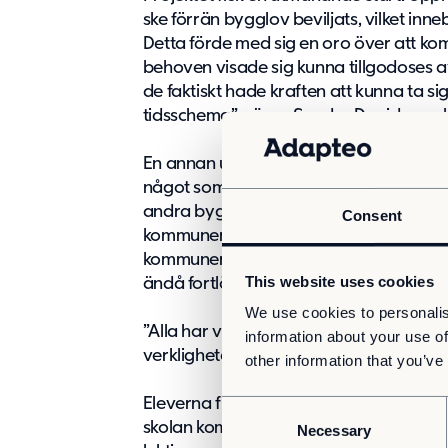
ske förrän bygglov beviljats, vilket inne
Detta förde med sig en oro över att k
behoven visade sig kunna tillgodoses av
de faktiskt hade kraften att kunna ta s
tidsschema”, säger Sandra Davidsson,
En annan utmaning i projektet var att få
något som krävde ett omfattande logist
andra byggprojekt i Älta som krävt my
Consent
kommunen. Med ett steg i taget och m
kommunen som för entreprenörer, hantv
This website uses cookies
ändå fortlöpa.
We use cookies to personalis
”Alla har varit väldigt lösningsoriente
information about your use of
verkligheten har sett ut”, säger Sandra
other information that you’ve
Eleverna från Stavsborgsskolan har nu fl
C
skolan kom att bestå av tre våningar o
Necessary
o