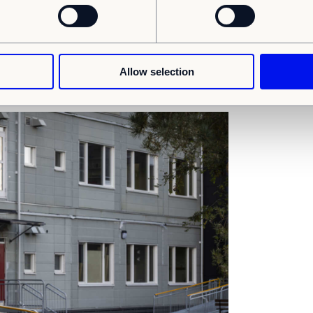
öjd. Sandra Davidsson upplever att
tmanande och lämnar som avslutande ord:
ll att bidra till att projektet faktiskt gått i
ett sätt som jag tror att ingen hade
Allow selection
på väldigt bra!”