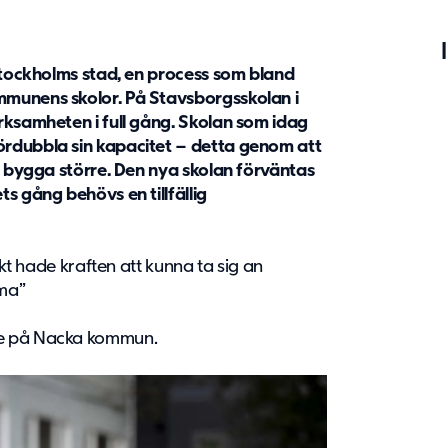
 Stockholms stad, en process som bland
mmunens skolor. På Stavsborgsskolan i
rksamheten i full gång. Skolan som idag
rdubbla sin kapacitet – detta genom att
na bygga större. Den nya skolan förväntas
s gång behövs en tillfällig
skt hade kraften att kunna ta sig an
ema”
re på Nacka kommun.