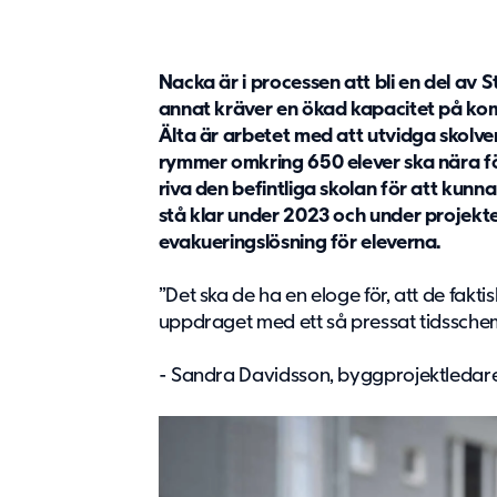
Nacka är i processen att bli en del av
annat kräver en ökad kapacitet på ko
Älta är arbetet med att utvidga skolve
rymmer omkring 650 elever ska nära fö
riva den befintliga skolan för att kun
stå klar under 2023 och under projektet
evakueringslösning för eleverna.
”Det ska de ha en eloge för, att de fakti
uppdraget med ett så pressat tidssch
- Sandra Davidsson, byggprojektleda