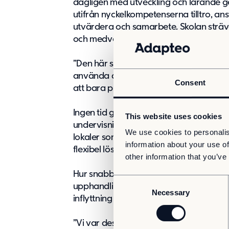
dagligen med utveckling och lärande g
utifrån nyckelkompetenserna tilltro, ansv
utvärdera och samarbete. Skolan sträva
och medvetet lärande.
”Den här situationen har ju gjort att vi fåt
använda de här kompetenserna på riktigt.
Consent
att bara prata om den.” berättar Johan 
Ingen tid gick förlorad när man redan f
This website uses cookies
undervisningslokaler. Utbudet visade si
We use cookies to personalis
lokaler som uppfyllde lagkrav som vent
information about your use of
flexibel lösning framträdde då som det 
other information that you’ve
Hur snabbt den nya skolan kunde vara 
C
upphandlingen och när Adapteo kom med
Necessary
o
inflyttning den 13e september blev valet
n
s
”Vi var dessutom ganska angelägna om a