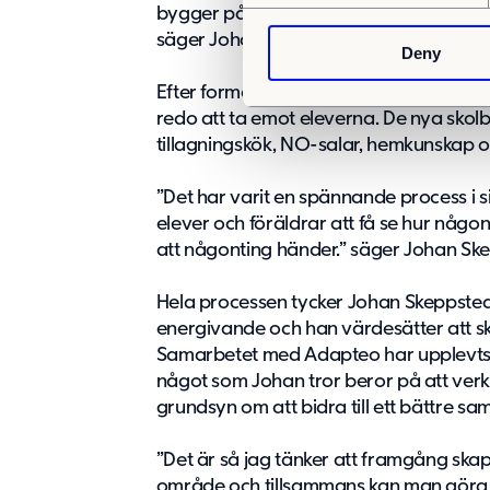
e
bygger på att vi jobbar i team, att de ä
n
säger Johan Skeppstedt.
Deny
t
S
Efter formellt beslut tog det omkring se
e
redo att ta emot eleverna. De nya sk
l
tillagningskök, NO-salar, hemkunskap oc
e
c
”Det har varit en spännande process i s
t
elever och föräldrar att få se hur någo
i
att någonting händer.” säger Johan Ske
o
n
Hela processen tycker Johan Skeppstedt
energivande och han värdesätter att skol
Samarbetet med Adapteo har upplevts s
något som Johan tror beror på att ve
grundsyn om att bidra till ett bättre sam
”Det är så jag tänker att framgång skap
område och tillsammans kan man göra n