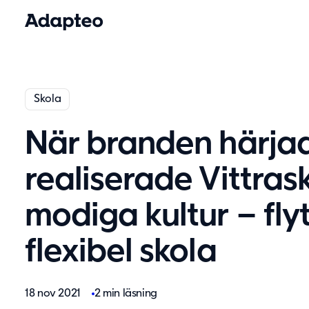
Skola
När branden härja
realiserade Vittras
modiga kultur – flytt
flexibel skola
18 nov 2021
2 min läsning