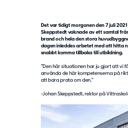
Det var tidigt morgonen den 7 juli 202
Skeppstedt vaknade av ett samtal från 
brand och hela den stora huvudbyggna
dagen inleddes arbetet med att hitta ny
snabbt komma tillbaka till utbildning.
”Den här situationen har ju gjort att vi fåt
använda de här kompetenserna på riktigt.
att bara prata om den.”
-Johan Skeppstedt, rektor på Vittraskol