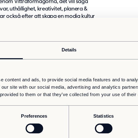
enom Vittraförmågorna, det vill säga
ar, uthållighet, kreativitet, planera &
r också efter att skapa en modig kultur
t gå från ett skrivet ord till att faktiskt
 Vi har levt vår idé och vision istället för
Details
Skeppstedt, rektor på Vittraskolan.
örsta dagen började se sig om efter nya
g dock vara sparsamt när det kom till
e content and ads, to provide social media features and to analy
ilation, brandutrymning och utemiljö. En
 our site with our social media, advertising and analytics partn
bästa alternativet.
 provided to them or that they’ve collected from your use of their
på plats var avgörande för
 anbudet att skolan kunde stå klar för
Preferences
Statistics
 av leverantör självklart.
tt hålla ihop skolan. Hela Vittras idé