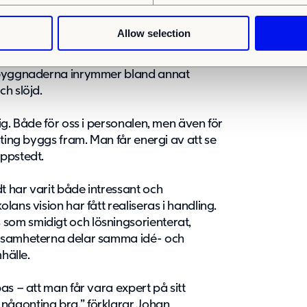
ldre barnen är förebilder för de yngre.”
Allow selection
x veckor tills dess att byggnaden stod
olbyggnaderna inrymmer bland annat
h slöjd.
ig. Både för oss i personalen, men även för
nting byggs fram. Man får energi av att se
ppstedt.
 har varit både intressant och
ans vision har fått realiseras i handling.
om smidigt och lösningsorienterat,
rksamheterna delar samma idé- och
hälle.
as – att man får vara expert på sitt
ågonting bra.” förklarar Johan