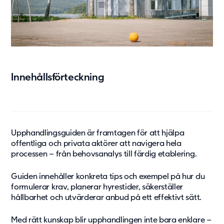
Vård & hälsa
Säkerhet & försvar
Att hyra
Fördelar med moduler
Hyresprocessen
Innehållsförteckning
Upphandling
Övrigt
Aurora Village
Point/A
Upphandlingsguiden är framtagen för att hjälpa
Tillval
offentliga och privata aktörer att navigera hela
processen – från behovsanalys till färdig etablering.
Hållbarhet
Guiden innehåller konkreta tips och exempel på hur du
Hållbarhet
formulerar krav, planerar hyrestider, säkerställer
Vårt arbete
hållbarhet och utvärderar anbud på ett effektivt sätt.
Hållbarhetsrapportering
Med rätt kunskap blir upphandlingen inte bara enklare –