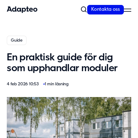
Kontakta oss
Vårt erbjudande
Guide
Bygg med flexibel och skalbar teknik
En praktisk guide för dig
Anpassningsförmåga är inbyggt i alla våra koncept. Vi erbjuder
kvalitativa och moderna lösningar...
som upphandlar moduler
Läs mer
Modullösningar
4 feb 2026 10:53
1 min läsning
Våra lösningar
Skola
Förskola
Kontor
Personalboende
Vårdboende