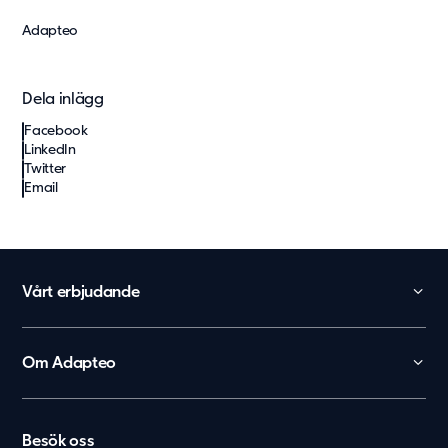
Adapteo
Dela inlägg
Facebook
LinkedIn
Twitter
Email
Vårt erbjudande
Skola
Förskola
Om Adapteo
Kontor
België
Kontakt
Personalboenden
Karriär
Nederland
Vårdboende
Besök oss